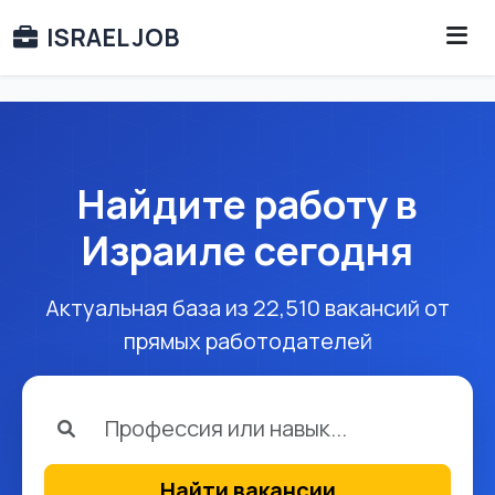
ISRAEL JOB
Найдите работу в
Израиле сегодня
Актуальная база из 22,510 вакансий от
прямых работодателей
Найти вакансии