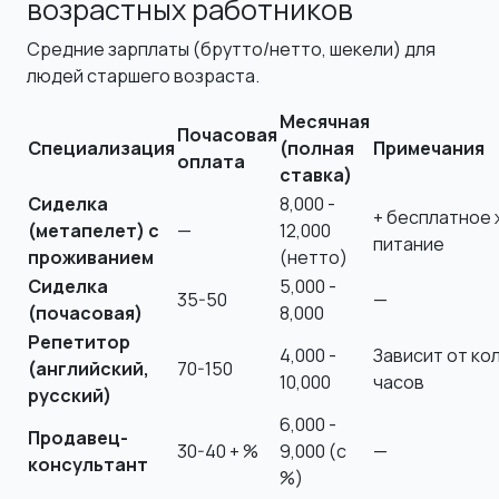
возрастных работников
Средние зарплаты (брутто/нетто, шекели) для
людей старшего возраста.
Месячная
Почасовая
Специализация
(полная
Примечания
оплата
ставка)
Сиделка
8,000 -
+ бесплатное 
(метапелет) с
—
12,000
питание
проживанием
(нетто)
Сиделка
5,000 -
35-50
—
(почасовая)
8,000
Репетитор
4,000 -
Зависит от ко
(английский,
70-150
10,000
часов
русский)
6,000 -
Продавец-
30-40 + %
9,000 (с
—
консультант
%)