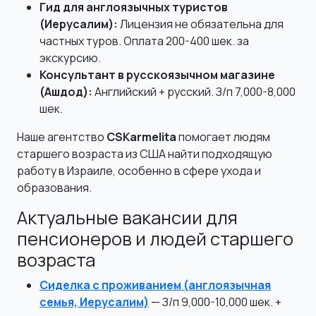
Гид для англоязычных туристов
(Иерусалим):
Лицензия не обязательна для
частных туров. Оплата 200-400 шек. за
экскурсию.
Консультант в русскоязычном магазине
(Ашдод):
Английский + русский. З/п 7,000-8,000
шек.
Наше агентство
CSKarmelita
помогает людям
старшего возраста из США найти подходящую
работу в Израиле, особенно в сфере ухода и
образования.
Актуальные вакансии для
пенсионеров и людей старшего
возраста
Сиделка с проживанием (англоязычная
семья, Иерусалим)
— З/п 9,000-10,000 шек. +