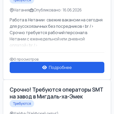
Требуются
Натания
Опубликовано: 16.06.2026
Работа в Нетании: свежие вакансии на сегодня
для русскоязычных без посредников<br />
Срочно требуется рабочий персонал в
Нетании с еженедельной или дневной
оплатой<br />
Свежие вакансии в Нетании дл...
0 просмотров
Подробнее
Срочно! Требуются операторы SMT
на завод в Мигдаль-ха-Эмек
Требуются
Хайфа (Хайфский округ)