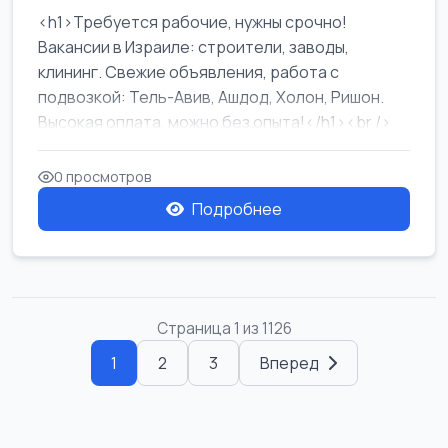
<h1>Требуется рабочие, нужны срочно!
Вакансии в Израиле: строители, заводы,
клининг. Свежие объявления, работа с
подвозкой: Тель-Авив, Ашдод, Холон, Ришон.
Высокая оплата, можно без опыта!</h1><br />
...
0 просмотров
Подробнее
Страница 1 из 1126
1
2
3
Вперед