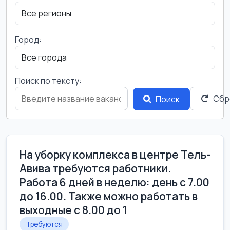
Город:
Поиск по тексту:
Сбр
Поиск
На уборку комплекса в центре Тель-
Авива требуются работники.
Работа 6 дней в неделю: день с 7.00
до 16.00. Также можно работать в
выходные с 8.00 до 1
Требуются