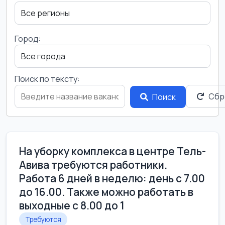
Город:
Поиск по тексту:
Сбр
Поиск
На уборку комплекса в центре Тель-
Авива требуются работники.
Работа 6 дней в неделю: день с 7.00
до 16.00. Также можно работать в
выходные с 8.00 до 1
Требуются