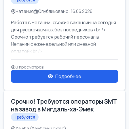
Требуются
Натания
Опубликовано: 16.06.2026
Работа в Нетании: свежие вакансии на сегодня
для русскоязычных без посредников<br />
Срочно требуется рабочий персонал в
Нетании с еженедельной или дневной
оплатой<br />
Свежие вакансии в Нетании дл...
0 просмотров
Подробнее
Срочно! Требуются операторы SMT
на завод в Мигдаль-ха-Эмек
Требуются
Хайфа (Хайфский округ)