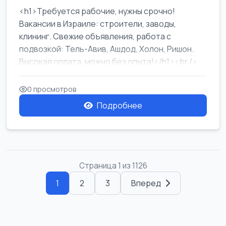
<h1>Требуется рабочие, нужны срочно!
Вакансии в Израиле: строители, заводы,
клининг. Свежие объявления, работа с
подвозкой: Тель-Авив, Ашдод, Холон, Ришон.
Высокая оплата, можно без опыта!</h1><br />
...
0 просмотров
Подробнее
Страница 1 из 1126
1
2
3
Вперед