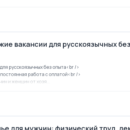
ежие вакансии для русскоязычных бе
для русскоязычных без опыта<br />
 постоянная работа с оплатой<br />
ин и женщин от хозя...
ье для мужчин: физический труд, д