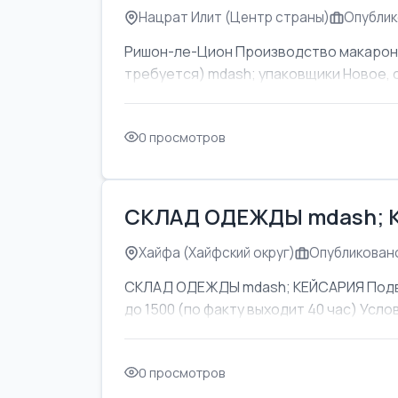
Нацрат Илит (Центр страны)
Опублик
Ришон-ле-Цион Производство макаронны
требуется) mdash; упаковщики Новое, 
0 просмотров
СКЛАД ОДЕЖДЫ mdash; 
Хайфа (Хайфский округ)
Опубликовано
СКЛАД ОДЕЖДЫ mdash; КЕЙСАРИЯ Подвоз
до 1500 (по факту выходит 40 час) Усл
0 просмотров