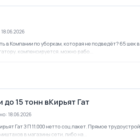
 18.06.2026
ь в Компании по уборкам, которая не подведёт? 65 шек в 
атору, компенсируется. можно рабо...
 до 15 тонн вКирьят Гат
о: 18.06.2026
ирьят Гат З П 11.000 нетто соц.пакет. Прямое трудоустро
иштахов в магазины сети, либо на...