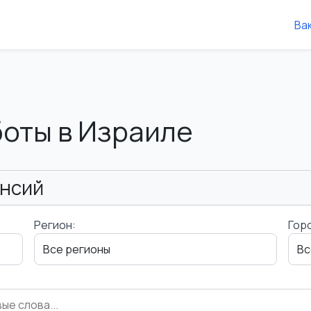
Ва
боты в Израиле
ансий
Регион:
Гор