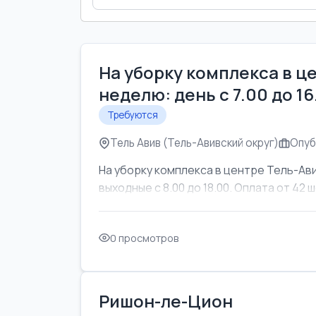
На уборку комплекса в ц
неделю: день с 7.00 до 1
Требуются
Тель Авив (Тель-Авивский округ)
Опуб
На уборку комплекса в центре Тель-Ави
выходные с 8.00 до 18.00. Оплата от 42 ш
0 просмотров
Ришон-ле-Цион