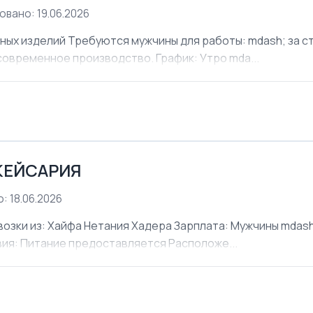
овано: 19.06.2026
х изделий Требуются мужчины для работы: mdash; за ст
современное производство. График: Утро mda...
КЕЙСАРИЯ
: 18.06.2026
ки из: Хайфа Нетания Хадера Зарплата: Мужчины mdash;
овия: Питание предоставляется Расположе...