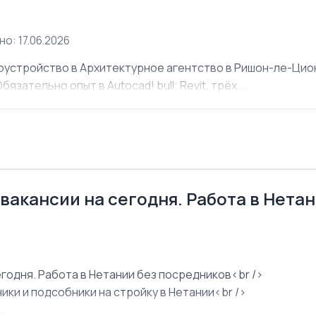
о: 17.06.2026
оустройство в Архитектурное агентство в Ришон-ле-Ци
язательно опыт в Autocad! bull; Revit, трёх...
 вакансии на сегодня. Работа в Нета
егодня. Работа в Нетании без посредников<br />
ки и подсобники на стройку в Нетании<br />
.