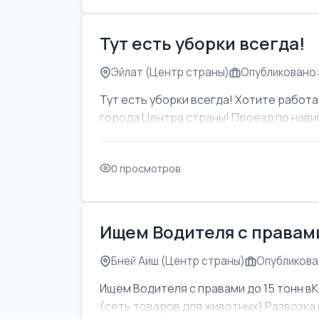
Тут есть уборки всегда!
Эйлат (Центр страны)
Опубликовано:
Тут есть уборки всегда! Хотите работат
города Центра страны! Проезд по навиг
0 просмотров
Ищем Водителя с правами
Бней Аиш (Центр страны)
Опубликован
Ищем Водителя с правами до 15 тонн вК
(сеть товаров для животных) Развозка м