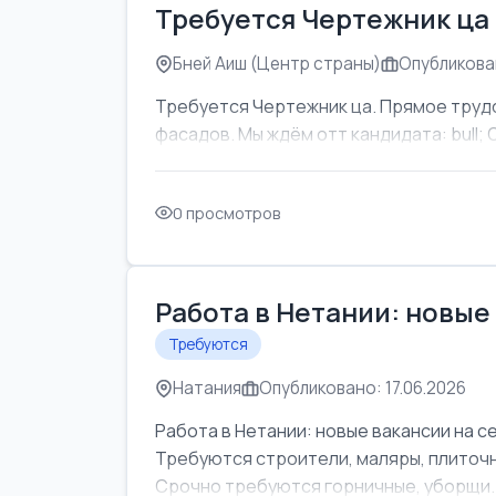
Требуется Чертежник ца
Бней Аиш (Центр страны)
Опубликован
Требуется Чертежник ца. Прямое труд
фасадов. Мы ждём отт кандидата: bull; Об
0 просмотров
Работа в Нетании: новые
Требуются
Натания
Опубликовано: 17.06.2026
Работа в Нетании: новые вакансии на с
Требуются строители, маляры, плиточни
Срочно требуются горничные, уборщи..