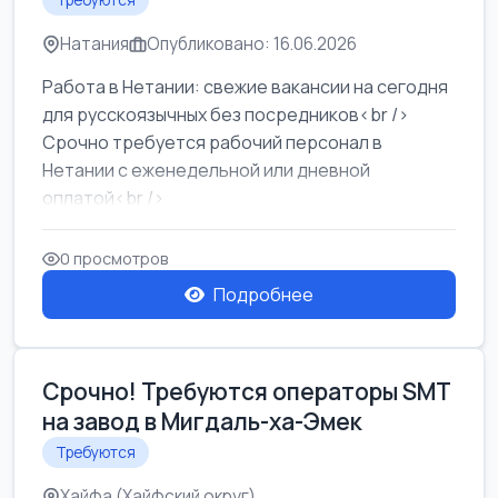
Требуются
Натания
Опубликовано: 16.06.2026
Работа в Нетании: свежие вакансии на сегодня
для русскоязычных без посредников<br />
Срочно требуется рабочий персонал в
Нетании с еженедельной или дневной
оплатой<br />
Свежие вакансии в Нетании дл...
0 просмотров
Подробнее
Срочно! Требуются операторы SMT
на завод в Мигдаль-ха-Эмек
Требуются
Хайфа (Хайфский округ)