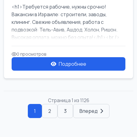
<h1>Требуется рабочие, нужны срочно!
Вакансии в Израиле: строители, заводы,
клининг. Свежие объявления, работа с
подвозкой: Тель-Авив, Ашдод, Холон, Ришон.
Высокая оплата, можно без опыта!</h1><br />
...
0 просмотров
Подробнее
Страница 1 из 1126
1
2
3
Вперед