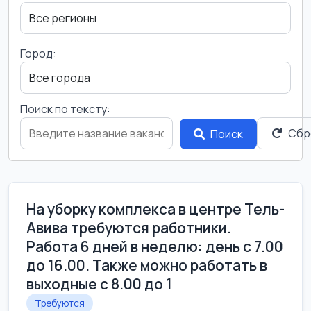
Город:
Поиск по тексту:
Сбр
Поиск
На уборку комплекса в центре Тель-
Авива требуются работники.
Работа 6 дней в неделю: день с 7.00
до 16.00. Также можно работать в
выходные с 8.00 до 1
Требуются