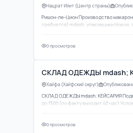
Нацрат Илит (Центр страны)
Опублик
Ришон-ле-Цион Производство макаронны
требуется) mdash; упаковщики Новое, 
0 просмотров
СКЛАД ОДЕЖДЫ mdash; 
Хайфа (Хайфский округ)
Опубликовано
СКЛАД ОДЕЖДЫ mdash; КЕЙСАРИЯ Подвоз
до 1500 (по факту выходит 40 час) Усл
0 просмотров