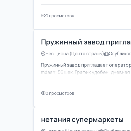
0 просмотров
Пружинный завод пригла
Нес Циона (Центр страны)
Опубликов
Пружинный завод приглашает оператор
mdash; 56 шек. График удобен: дневная с
0 просмотров
нетания супермаркеты