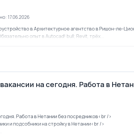
о: 17.06.2026
оустройство в Архитектурное агентство в Ришон-ле-Ци
язательно опыт в Autocad! bull; Revit, трёх...
 вакансии на сегодня. Работа в Нета
егодня. Работа в Нетании без посредников<br />
ки и подсобники на стройку в Нетании<br />
.