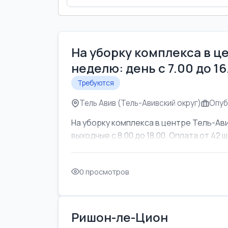
На уборку комплекса в ц
неделю: день с 7.00 до 1
Требуются
Тель Авив (Тель-Авивский округ)
Опуб
На уборку комплекса в центре Тель-Ави
выходные с 8.00 до 18.00. Оплата от 42 ш
0 просмотров
Ришон-ле-Цион