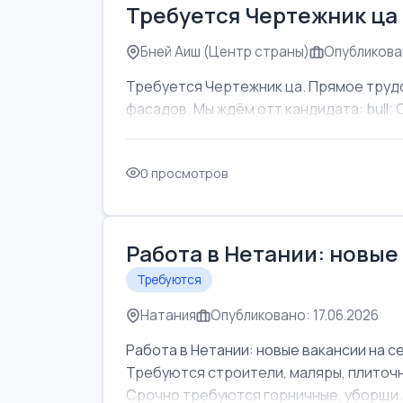
Требуется Чертежник ца
Бней Аиш (Центр страны)
Опубликован
Требуется Чертежник ца. Прямое труд
фасадов. Мы ждём отт кандидата: bull; Об
0 просмотров
Работа в Нетании: новые
Требуются
Натания
Опубликовано: 17.06.2026
Работа в Нетании: новые вакансии на с
Требуются строители, маляры, плиточни
Срочно требуются горничные, уборщи..