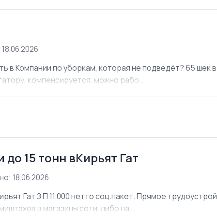
 18.06.2026
ь в Компании по уборкам, которая не подведёт? 65 шек в 
атору, компенсируется. можно рабо...
 до 15 тонн вКирьят Гат
о: 18.06.2026
ирьят Гат З П 11.000 нетто соц.пакет. Прямое трудоустро
иштахов в магазины сети, либо на...