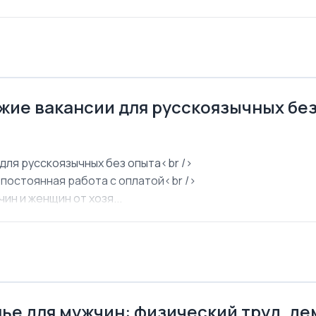
ежие вакансии для русскоязычных бе
для русскоязычных без опыта<br />
 постоянная работа с оплатой<br />
ин и женщин от хозя...
ье для мужчин: физический труд, д