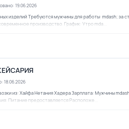
овано: 19.06.2026
х изделий Требуются мужчины для работы: mdash; за ст
современное производство. График: Утро mda...
КЕЙСАРИЯ
: 18.06.2026
ки из: Хайфа Нетания Хадера Зарплата: Мужчины mdash;
овия: Питание предоставляется Расположе...