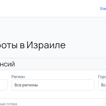
Ва
боты в Израиле
ансий
Регион:
Гор