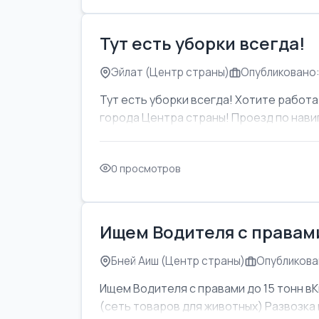
Тут есть уборки всегда!
Эйлат (Центр страны)
Опубликовано:
Тут есть уборки всегда! Хотите работат
города Центра страны! Проезд по навиг
0 просмотров
Ищем Водителя с правами
Бней Аиш (Центр страны)
Опубликован
Ищем Водителя с правами до 15 тонн вК
(сеть товаров для животных) Развозка м