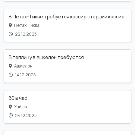
В Петах-Тикве требуется кассир старший кассир
Петах Тиква
22.12.2025
В теплицу в Ашкелон требуются
Ашкелон
14.12.2025
60 в час
Хайфа
24.12.2025