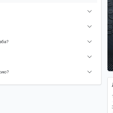
Саба?
нсию?