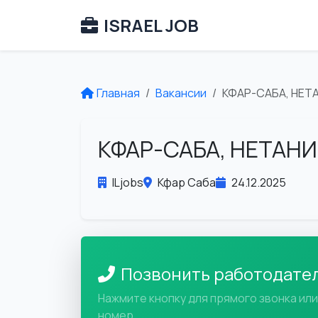
ISRAEL JOB
Главная
Вакансии
КФАР-САБА, НЕТ
КФАР-САБА, НЕТАН
ILjobs
Кфар Саба
24.12.2025
Позвонить работодате
Нажмите кнопку для прямого звонка ил
номер