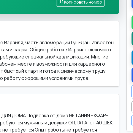
Копировать номер
е Израиля, часть агломерации Гуш-Дан. Известен
ркам и садам. Общие работы в Израиле включают
требующие специальной квалификации. Многие
абочем месте и возможности для карьерного
ет быстрый старт и готов к физическому труду.
ую работу с хорошими условиями труда.
ДЛЯ ДОМА Подвозка от дома НЕТАНИЯ - КФАР-
ребуются мужчины и девушки ОПЛАТА: от 40 ШЕК
та не требуется Опыт работы не требуется