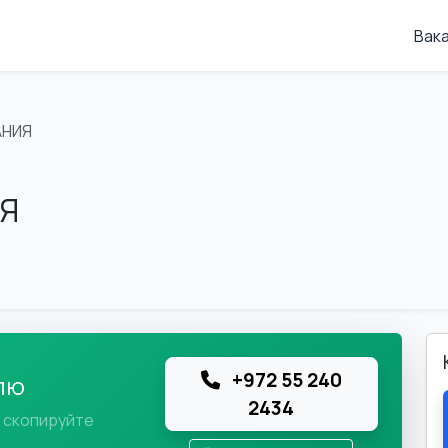
Вак
АНИЯ
ИЯ
+972 55 240
лю
2434
и скопируйте