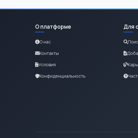
О платформе
Для 
О нас
Поис
Контакты
Доба
Условия
Карь
Конфиденциальность
Част