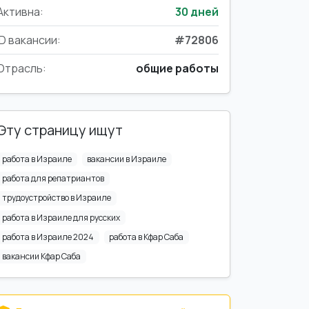
Активна:
30 дней
ID вакансии:
#72806
Отрасль:
общие работы
Эту страницу ищут
работа в Израиле
вакансии в Израиле
работа для репатриантов
трудоустройство в Израиле
работа в Израиле для русских
работа в Израиле 2024
работа в Кфар Саба
вакансии Кфар Саба