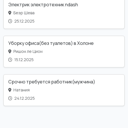
Электрик электротехник ndash
Беэр Шева
25.12.2025
Уборку офиса(без туалетов) в Холоне
Ришон ле Цион
15.12.2025
Срочно требуется работник(мужчина)
Натания
24.12.2025