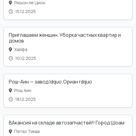
Ришон ле Цион
15.12.2025
Приглашаем женщин. Уборка частных квартир и
домов
Хайфа
10.12.2025
Рош-Аин — завод ldquo;Ориан rdquo
Рош Аин
18.12.2025
ВАкансия на складе автозапчастей!! Город Шоам
Петах Тиква