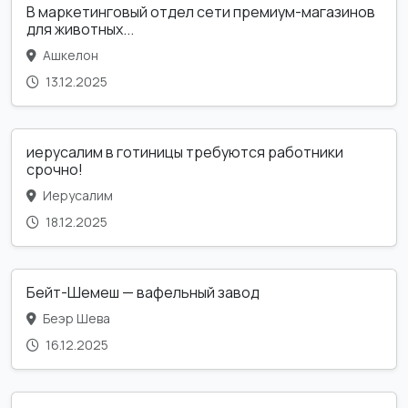
В маркетинговый отдел сети премиум-магазинов
для животных...
Ашкелон
13.12.2025
иерусалим в готиницы требуются работники
срочно!
Иерусалим
18.12.2025
Бейт-Шемеш — вафельный завод
Беэр Шева
16.12.2025