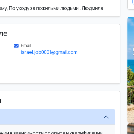
му, По уходу за пожилыми людьми . Людмила
ле
Email
israel.job0001@gmail.com
ы
ии в зависимости от опыта и квалификации.