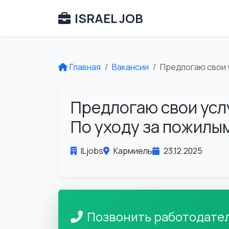
ISRAEL JOB
Главная
Вакансии
Предлогаю свои 
Предлогаю свои усл
По уходу за пожилы
ILjobs
Кармиель
23.12.2025
Позвонить работодате