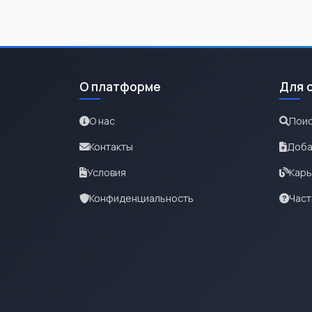
О платформе
Для 
О нас
Поис
Контакты
Доба
Условия
Карь
Конфиденциальность
Част