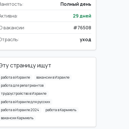
Занятость:
Полный день
Активна:
29 дней
ID вакансии:
#76508
Отрасль:
уход
Эту страницу ищут
работа в Израиле
вакансии в Израиле
работа для репатриантов
трудоустройство в Израиле
работа в Израиле для русских
работа в Израиле 2024
работа в Кармиель
вакансии Кармиель