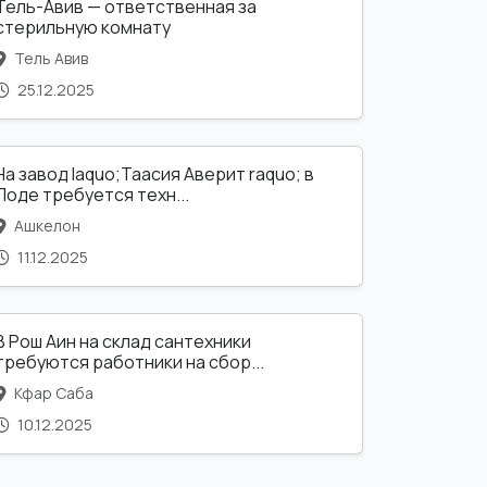
Тель-Авив — ответственная за
стерильную комнату
Тель Авив
25.12.2025
На завод laquo;Таасия Аверит raquo; в
Лоде требуется техн...
Ашкелон
11.12.2025
В Рош Аин на склад сантехники
требуются работники на сбор...
Кфар Саба
10.12.2025