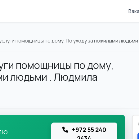
Вак
услуги помощницы по дому, По уходу за пожилыми людьми
уги помощницы по дому,
ми людьми . Людмила
+972 55 240
лю
2434