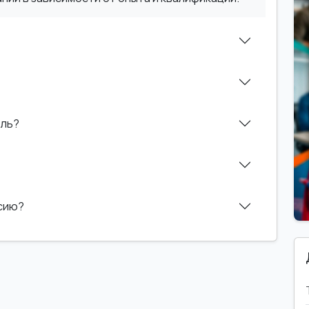
ель?
нсию?