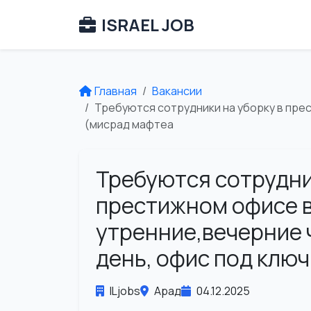
ISRAEL JOB
Главная
Вакансии
Требуются сотрудники на уборку в пре
(мисрад мафтеа
Требуются сотрудни
престижном офисе в
утренние,вечерние 
день, офис под клю
ILjobs
Арад
04.12.2025