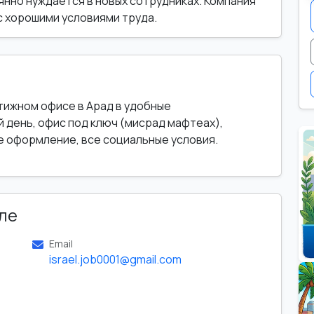
нно нуждается в новых сотрудниках. Компания
с хорошими условиями труда.
тижном офисе в Арад в удобные
 день, офис под ключ (мисрад мафтеах),
е оформление, все социальные условия.
ле
Email
israel.job0001@gmail.com