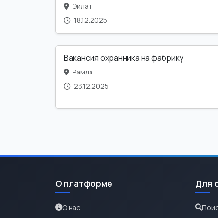
Эйлат
18.12.2025
Вакансия охранника на фабрику
Рамла
23.12.2025
О платформе
Для 
О нас
Поис