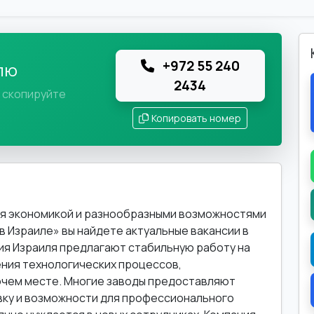
+972 55 240
лю
2434
и скопируйте
Копировать номер
ся экономикой и разнообразными возможностями
в Израиле» вы найдете актуальные вакансии в
я Израиля предлагают стабильную работу на
ния технологических процессов,
очем месте. Многие заводы предоставляют
вку и возможности для профессионального