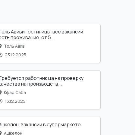
Тель Авиви гостиницы. все вакансии.
есть проживание. от 5...
Тель Авив
23.12.2025
Требуется работник ца на проверку
качества на производств...
Кфар Саба
13.12.2025
Ашкелон, вакансии в супермаркете
Ашкелон