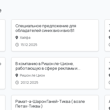
е
Специальное предложение для
обладателей синих виз и виз B1
Хайфа
15.12.2025
о
В компанию в Ришон ле-Ционе,
работающую в сфере рекламы и...
Ришон ле Цион
20.12.2025
Рамат-а-Шарон Ганей-Тиква ( возле
Петах-Тиквы )