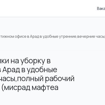
Вак
стижном офисе в Арад в удобные утренние,вечерние часы
ки на уборку в
 Арад в удобные
часы,полный рабочий
ч (мисрад мафтеа