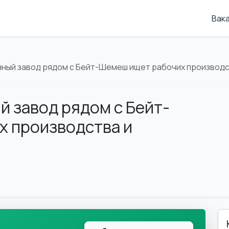
Вак
нный завод рядом с Бейт-Шемеш ищет рабочих производс
й завод рядом с Бейт-
х производства и