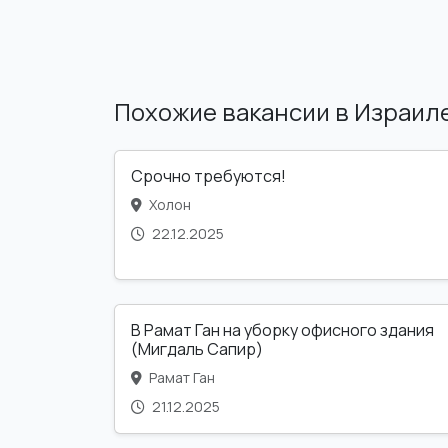
Похожие вакансии в Израил
Срочно требуются!
Холон
22.12.2025
В Рамат Ган на уборку офисного здания
(Мигдаль Сапир)
Рамат Ган
21.12.2025