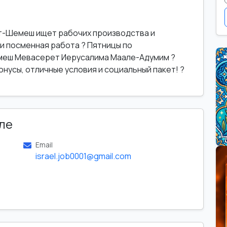
йт-Шемеш ищет рабочих производства и
и посменная работа ? Пятницы по
меш Мевасерет Иерусалима Маале-Адумим ?
онусы, отличные условия и социальный пакет! ?
ле
Email
israel.job0001@gmail.com