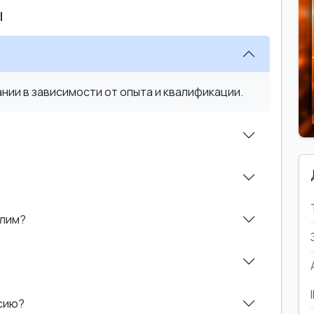
ы
ии в зависимости от опыта и квалификации.
алим?
нсию?