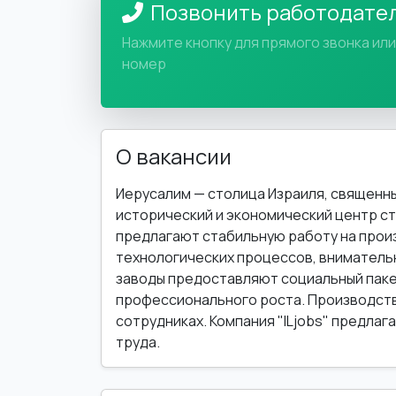
Позвонить работодате
Нажмите кнопку для прямого звонка ил
номер
О вакансии
Иерусалим — столица Израиля, священный
исторический и экономический центр с
предлагают стабильную работу на прои
технологических процессов, вниматель
заводы предоставляют социальный паке
профессионального роста. Производств
сотрудниках. Компания "ILjobs" предла
труда.