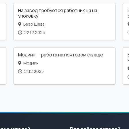
На завод требуется работник ца на
упоковку
Беэр Шева
22.12.2025
Модиин — работа на почтовом складе
Модиин
21.12.2025