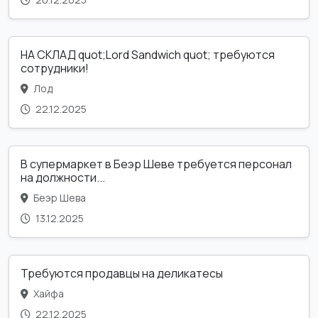
НА СКЛАД quot;Lord Sandwich quot; требуются
сотрудники!
Лод
22.12.2025
В супермаркет в Беэр Шеве требуется персонал
на должности...
Беэр Шева
13.12.2025
Требуются продавцы на деликатесы
Хайфа
22.12.2025