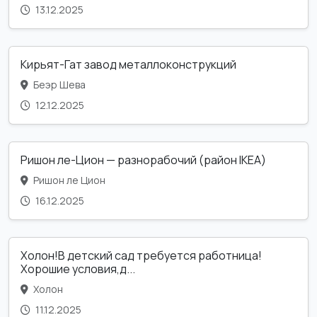
13.12.2025
Кирьят-Гат завод металлоконструкций
Беэр Шева
12.12.2025
Ришон ле-Цион — разнорабочий (район IKEA)
Ришон ле Цион
16.12.2025
Холон!В детский сад требуется работница!
Хорошие условия,д...
Холон
11.12.2025