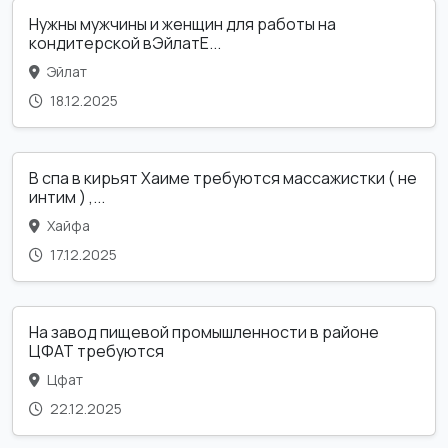
Нужны мужчины и женщин для работы на
кондитерской вЭйлатЕ...
Эйлат
18.12.2025
В спа в кирьят Хаиме требуются массажистки ( не
интим ) ,...
Хайфа
17.12.2025
На завод пищевой промышленности в районе
ЦФАТ требуются
Цфат
22.12.2025