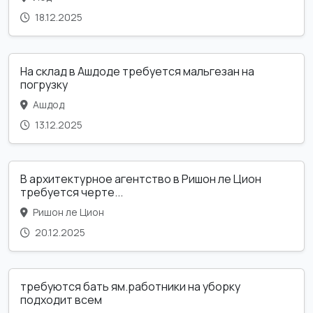
18.12.2025
На склад в Ашдоде требуется мальгезан на
погрузку
Ашдод
13.12.2025
В архитектурное агентство в Ришон ле Цион
требуется черте...
Ришон ле Цион
20.12.2025
требуются бать ям.работники на уборку
подходит всем