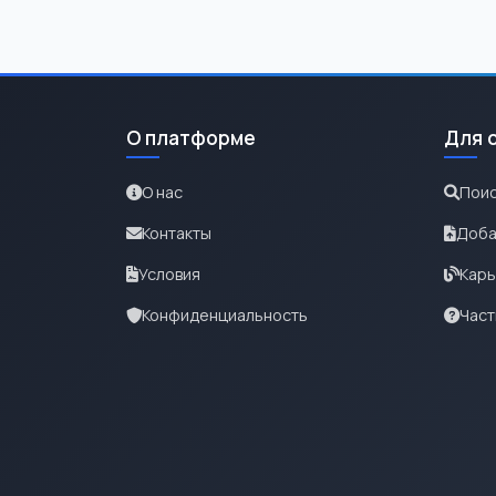
О платформе
Для 
О нас
Поис
Контакты
Доба
Условия
Карь
Конфиденциальность
Част