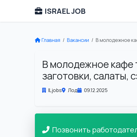
ISRAEL JOB
Главная
Вакансии
В молодежное каф
В молодежное кафе 
заготовки, салаты, 
ILjobs
Лод
09.12.2025
Позвонить работодате