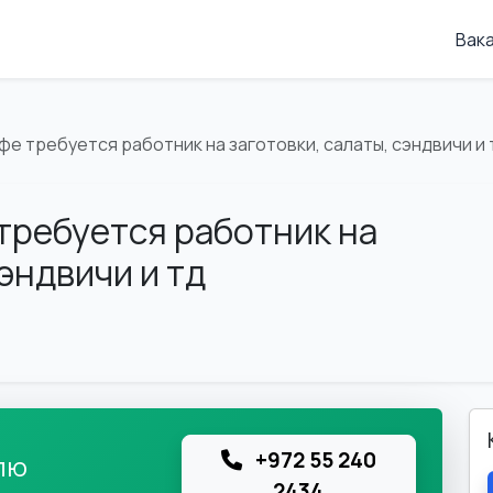
Вак
е требуется работник на заготовки, салаты, сэндвичи и 
требуется работник на
сэндвичи и тд
+972 55 240
лю
2434