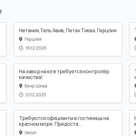
е
Нетания,Тель Авив, Петах Тиква, Герцлия
Герцлия
16.12.2025
На завод на юге требуется контролёр
качества!
Беэр Шева
21.12.2025
Требуются официанты в гостиницы на
красном море. Предоста...
Эйлат