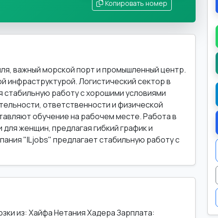
Копировать номер
ля, важный морской порт и промышленный центр.
ой инфраструктурой. Логистический сектор в
я стабильную работу с хорошими условиями
ательности, ответственности и физической
тавляют обучение на рабочем месте. Работа в
и для женщин, предлагая гибкий график и
пания "ILjobs" предлагает стабильную работу с
ки из: Хайфа Нетания Хадера Зарплата: