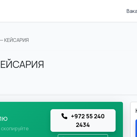
Вак
— КЕЙСАРИЯ
КЕЙСАРИЯ
+972 55 240
лю
2434
и скопируйте