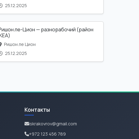
25.12.2025
Ришон ле-Цион — разнорабочий (район
IKEA)
Ришон ле Цион
25.12.2025
Контакты
iskrakovrov@gmail.com
+972 123 456 789