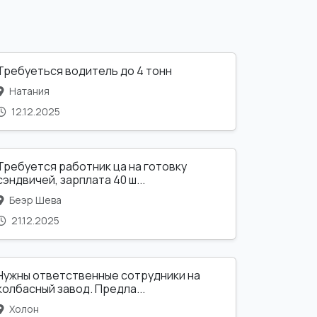
Требуеться водитель до 4 тонн
Натания
12.12.2025
Требуется работник ца на готовку
сэндвичей, зарплата 40 ш...
Беэр Шева
21.12.2025
Нужны ответственные сотрудники на
колбасный завод. Предла...
Холон