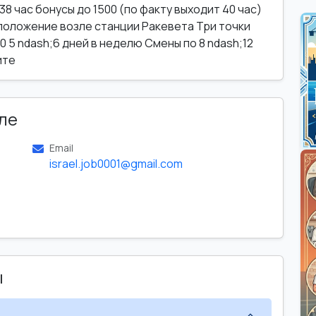
8 час бонусы до 1500 (по факту выходит 40 час)
положение возле станции Ракевета Три точки
00 5 ndash;6 дней в неделю Смены по 8 ndash;12
ите
ле
Email
israel.job0001@gmail.com
ы