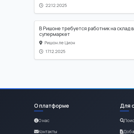
22.12.2025
В Ришоне требуется работник на склад в
супермаркет
Ришон ле Цион
17.12.2025
О платформе
Для 
О нас
Поис
Контакты
Доба