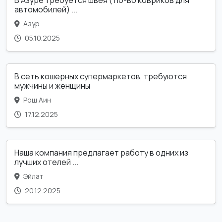
В Азуре требуется швея ( по-во ковриков для
автомобилей) ...
Азур
05.10.2025
В сеть кошерных супермаркетов, требуются
мужчины и женщины
Рош Аин
17.12.2025
Наша компания предлагает работу в одних из
лучших отелей ...
Эйлат
20.12.2025