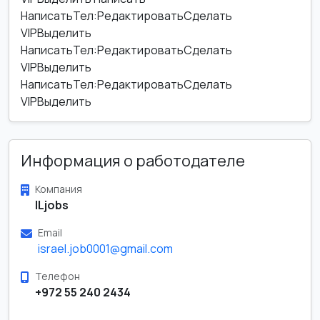
НаписатьТел:РедактироватьСделать
VIPВыделить
НаписатьТел:РедактироватьСделать
VIPВыделить
НаписатьТел:РедактироватьСделать
VIPВыделить
Информация о работодателе
Компания
ILjobs
Email
israel.job0001@gmail.com
Телефон
+972 55 240 2434