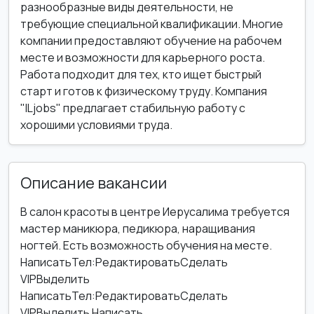
разнообразные виды деятельности, не
требующие специальной квалификации. Многие
компании предоставляют обучение на рабочем
месте и возможности для карьерного роста.
Работа подходит для тех, кто ищет быстрый
старт и готов к физическому труду. Компания
"ILjobs" предлагает стабильную работу с
хорошими условиями труда.
Описание вакансии
В салон красоты в центре Иерусалима требуется
мастер маникюра, педикюра, наращивания
ногтей. Есть возможность обучения на месте.
НаписатьТел:РедактироватьСделать
VIPВыделить
НаписатьТел:РедактироватьСделать
VIPВыделить Написать