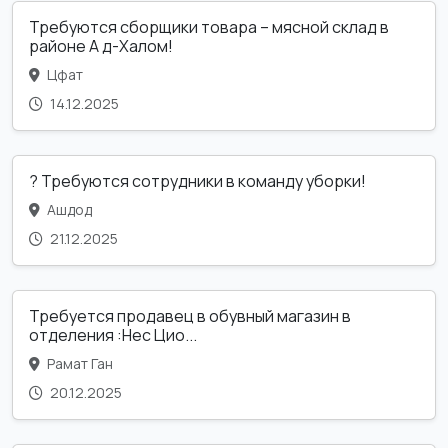
Требуются сборщики товара – мясной склад в
районе А д-Халом!
Цфат
14.12.2025
? Требуются сотрудники в команду уборки!
Ашдод
21.12.2025
Требуется продавец в обувный магазин в
отделения :Нес Цио...
Рамат Ган
20.12.2025