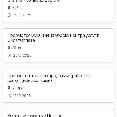
Оплата - 50 час 20 дорога
Хайфа
14.12.2025
Требуются мужчины на уборку центра услуг г.
ЭйлатОплата: ...
Эйлат
25.12.2025
Требуется агент по продажам (работа с
входящими звонками)...
Ашдод
15.12.2025
Вечерняя работа в Центре