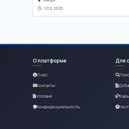
13.12.2025
О платформе
Для 
О нас
Поис
Контакты
Доба
Условия
Карь
Конфиденциальность
Част