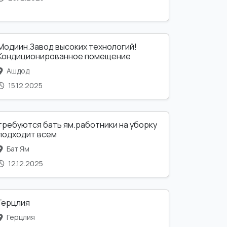
Модиин.Завод высоких технологий!
Кондиционированное помещение
Ашдод
15.12.2025
требуются бать ям.работники на уборку
подходит всем
Бат Ям
12.12.2025
Герцлия
Герцлия