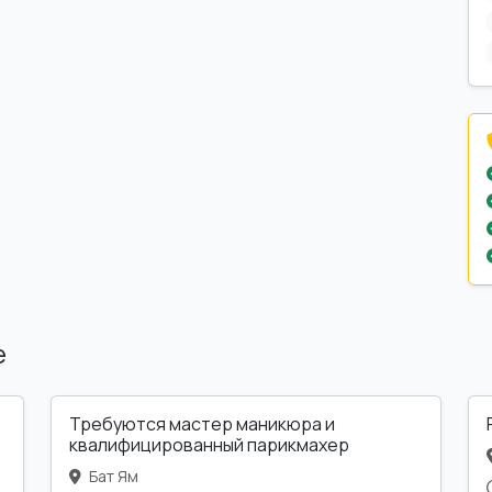
е
Требуются мастер маникюра и
квалифицированный парикмахер
Бат Ям