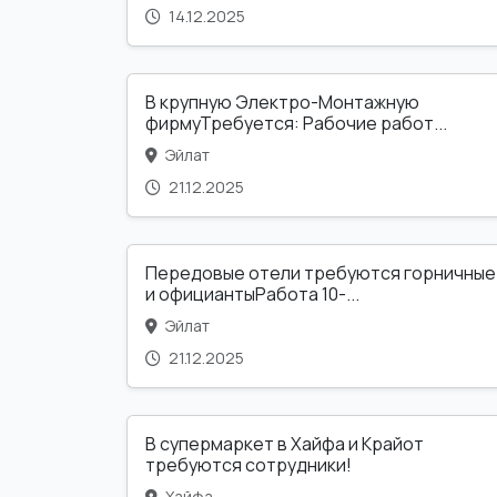
14.12.2025
В крупную Электро-Монтажную
фирмуТребуется: Рабочие работ...
Эйлат
21.12.2025
Передовые отели требуются горничные
и официантыРабота 10-...
Эйлат
21.12.2025
В супермаркет в Хайфа и Крайот
требуются сотрудники!
Хайфа