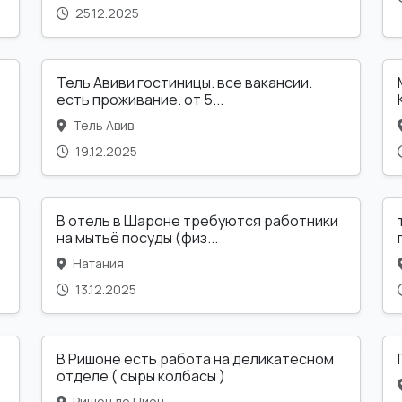
25.12.2025
Тель Авиви гостиницы. все вакансии.
есть проживание. от 5...
Тель Авив
19.12.2025
В отель в Шароне требуются работники
на мытьё посуды (физ...
Натания
13.12.2025
В Ришоне есть работа на деликатесном
отделе ( сыры колбасы )
Ришон ле Цион