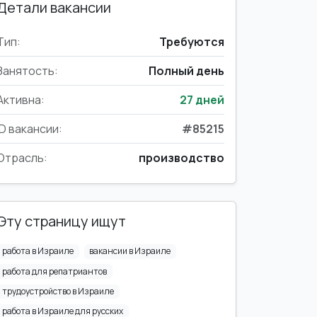
Детали вакансии
Тип:
Требуются
Занятость:
Полный день
Активна:
27 дней
ID вакансии:
#85215
Отрасль:
производство
Эту страницу ищут
работа в Израиле
вакансии в Израиле
работа для репатриантов
трудоустройство в Израиле
работа в Израиле для русских