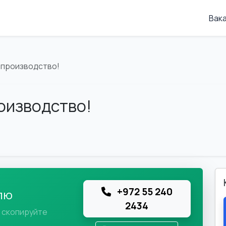
Вак
 производство!
оизводство!
+972 55 240
лю
2434
и скопируйте