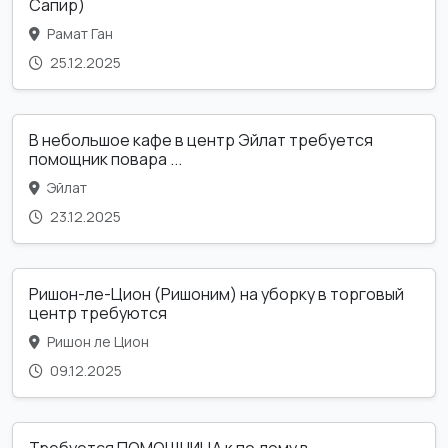
Сапир)
Рамат Ган
25.12.2025
В небольшое кафе в центр Эйлат требуется
помощник повара ...
Эйлат
23.12.2025
Ришон-ле-Цион (Ришоним) на уборку в торговый
центр требуются
Ришон ле Цион
09.12.2025
Требуется ПОМОЩНИЦА к по дому в