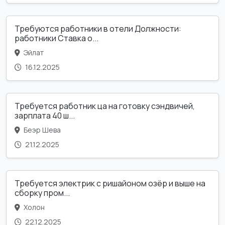
Требуются работники в отели Должности:
работники Ставка о...
Эйлат
16.12.2025
Требуется работник ца на готовку сэндвичей,
зарплата 40 ш...
Беэр Шева
21.12.2025
Требуется электрик с ришайоном озёр и выше на
сборку пром...
Холон
22.12.2025