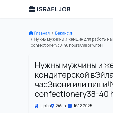
ISRAEL JOB
Главная
Вакансии
Нужны мужчины и женщин для работы на 
confectionery38-40 hoursCall or write!
Нужны мужчины и же
кондитерской вЭйла
часЗвони или пиши!N
confectionery38-40 h
ILjobs
Эйлат
16.12.2025