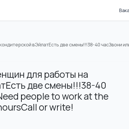
Вак
кондитерской вЭйлатЕсть две смены!!!38-40 часЗвони или 
нщин для работы на
тЕсть две смены!!!38-40
eed people to work at the
oursCall or write!