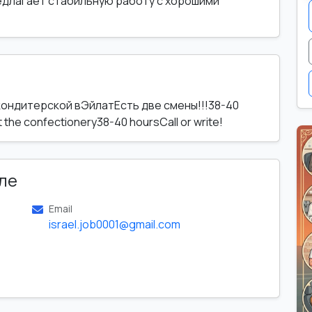
редлагает стабильную работу с хорошими
кондитерской вЭйлатЕсть две смены!!!38-40
the confectionery38-40 hoursCall or write!
ле
Email
israel.job0001@gmail.com