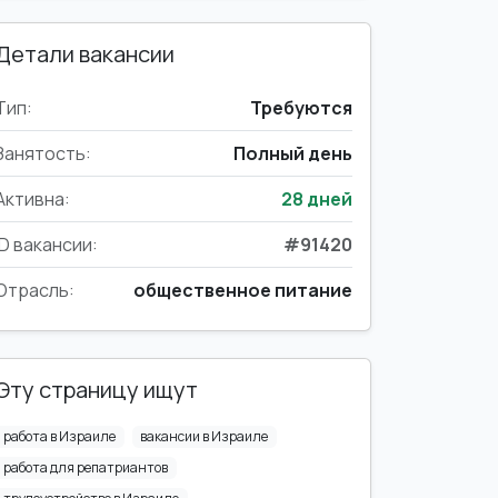
Детали вакансии
Тип:
Требуются
Занятость:
Полный день
Активна:
28 дней
ID вакансии:
#91420
Отрасль:
общественное питание
Эту страницу ищут
работа в Израиле
вакансии в Израиле
работа для репатриантов