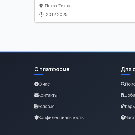
Петах Тиква
20.12.2025
О платформе
Для 
О нас
Поис
Контакты
Доба
Условия
Карь
Конфиденциальность
Част