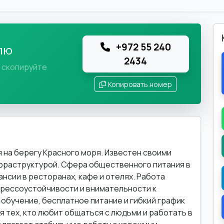
+972 55 240
лю
2434
и скопируйте
Копировать номер
я на берегу Красного моря. Известен своими
нфраструктурой. Сфера общественного питания в
нсии в ресторанах, кафе и отелях. Работа
рессоустойчивости и внимательности к
обучение, бесплатное питание и гибкий график
я тех, кто любит общаться с людьми и работать в