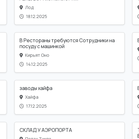
Лод
18.12.2025
В Рестораны требуются Сотрудники на
посуду с машинкой
Кирьят Оно
14.12.2025
заводы хайфа
Хайфа
17.12.2025
СКЛАД У АЭРОПОРТА
Петах Тиква