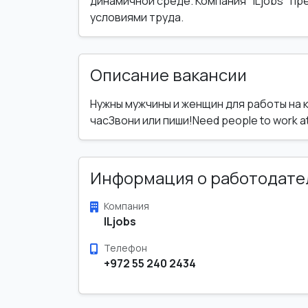
динамичной среде. Компания "ILjobs" п
условиями труда.
Описание вакансии
Нужны мужчины и женщин для работы на 
часЗвони или пиши!Need people to work at 
Информация о работодате
Компания
ILjobs
Телефон
+972 55 240 2434