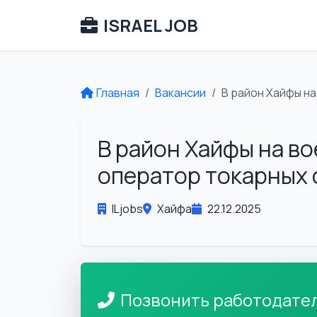
ISRAEL JOB
Главная
Вакансии
В район Хайфы н
В район Хайфы на в
оператор токарных 
ILjobs
Хайфа
22.12.2025
Позвонить работодате