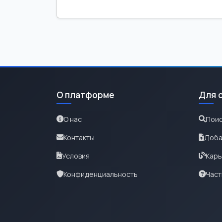
О платформе
Для 
О нас
Поис
Контакты
Доба
Условия
Карь
Конфиденциальность
Част