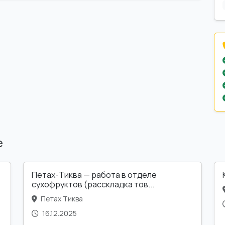
е
Петах-Тиква — работа в отделе
сухофруктов (расскладка тов...
Петах Тиква
16.12.2025