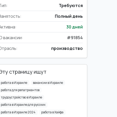
Тип:
Требуются
Занятость:
Полный день
Активна:
30 дней
ID вакансии:
#91854
Отрасль:
производство
Эту страницу ищут
работа в Израиле
вакансии в Израиле
работа для репатриантов
трудоустройство в Израиле
работа в Израиле для русских
работа в Израиле 2024
работа в Хайфа