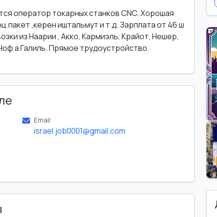
тся оператор токарных станков CNC. Хорошая
ц.пакет ,керен иштальмут и т.д. Зарплата от 46 ш
зки из Наарии , Акко, Кармиэль, Крайот, Нешер,
 Ноф а Галиль. Прямое трудоустройство.
ле
Email
israel.job0001@gmail.com
ы