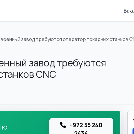
Вак
а военный завод требуются оператор токарных станков 
оенный завод требуются
станков CNC
+972 55 240
лю
2434