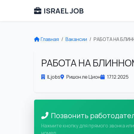
ISRAEL JOB
Главная
Вакансии
РАБОТА НА БЛИН
РАБОТА НА БЛИННО
ILjobs
Ришон ле Цион
17.12.2025
Позвонить работодате
Нажмите кнопку для прямого звонка ил
номер