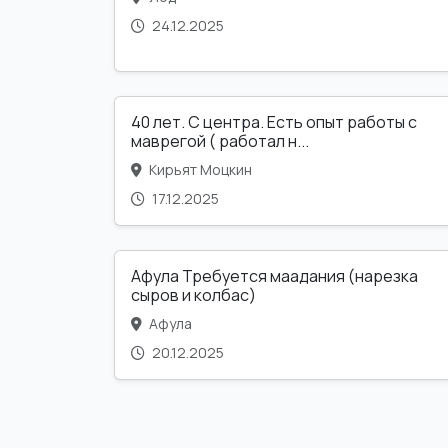
24.12.2025
40 лет. С центра. Есть опыт работы с
маврегой ( работал н...
Кирьят Моцкин
17.12.2025
Афула Требуется маадания (нарезка
сыров и колбас)
Афула
20.12.2025