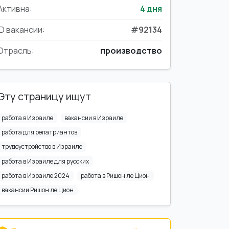
Активна:
4 дня
ID вакансии:
#92134
Отрасль:
производство
Эту страницу ищут
работа в Израиле
вакансии в Израиле
работа для репатриантов
трудоустройство в Израиле
работа в Израиле для русских
работа в Израиле 2024
работа в Ришон ле Цион
вакансии Ришон ле Цион