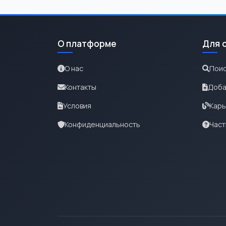
О платформе
Для 
О нас
Поис
Контакты
Доба
Условия
Карь
Конфиденциальность
Част