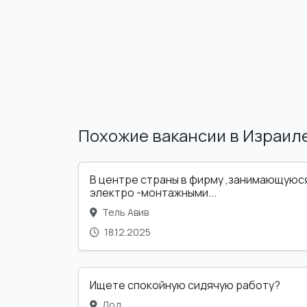
Похожие вакансии в Израил
В центре страны в фирму ,занимающуюс
электро -монтажными...
Тель Авив
18.12.2025
Ищете спокойную сидячую работу?
Лод