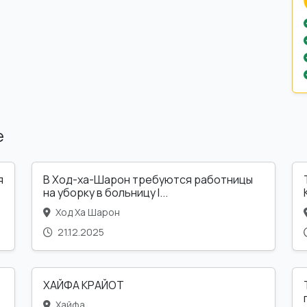
е
я
В Ход-ха-Шарон требуются работницы
на уборку в больницу l...
Ход Ха Шарон
21.12.2025
ХАЙФА КРАЙОТ
Хайфа