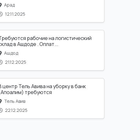
Арад
12.11.2025
Требуются рабочие на логистический
склад в Ашдоде . Оплат...
Ашдод
21.12.2025
В центр Тель Авива на уборку в банк
(Апоалим) требуются
Тель Авив
22.12.2025