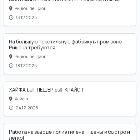
Ришон ле Цион
13.12.2025
На большую текстильную фабрику в пром зоне
Ришона требуются
Ришон ле Цион
18.12.2025
ХАЙФА bull; НЕШЕР bull; КРАЙОТ
Хайфа
24.12.2025
Работа на заводе полиэтилена — деньги быстро и
легко!