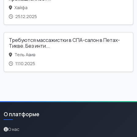
Хайфа
25.12.2025
Требуются массажистки в СПА-салон в Петах-
Тикве. Без инти...
Тель Авив
11.10.2025
О платформе
О нас