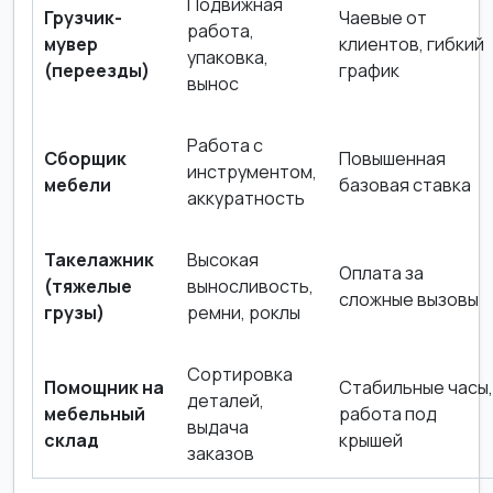
Подвижная
Грузчик-
Чаевые от
работа,
мувер
клиентов, гибкий
упаковка,
(переезды)
график
вынос
Работа с
Сборщик
Повышенная
инструментом,
мебели
базовая ставка
аккуратность
Такелажник
Высокая
Оплата за
(тяжелые
выносливость,
сложные вызовы
грузы)
ремни, роклы
Сортировка
Помощник на
Стабильные часы,
деталей,
мебельный
работа под
выдача
склад
крышей
заказов