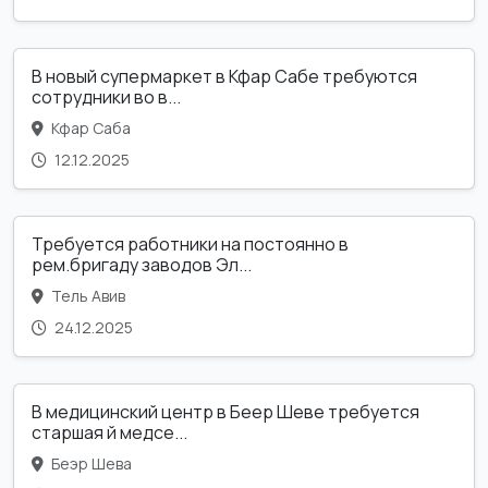
В новый супермаркет в Кфар Сабе требуются
сотрудники во в...
Кфар Саба
12.12.2025
Требуется работники на постоянно в
рем.бригаду заводов Эл...
Тель Авив
24.12.2025
В медицинский центр в Беер Шеве требуется
старшая й медсе...
Беэр Шева