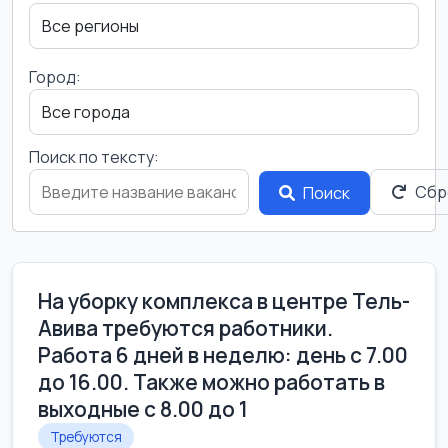
Город:
Поиск по тексту:
Сбр
Поиск
На уборку комплекса в центре Тель-
Авива требуются работники.
Работа 6 дней в неделю: день с 7.00
до 16.00. Также можно работать в
выходные с 8.00 до 1
Требуются