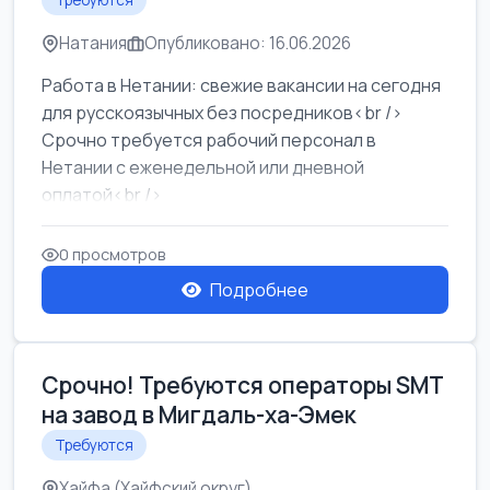
Требуются
Натания
Опубликовано: 16.06.2026
Работа в Нетании: свежие вакансии на сегодня
для русскоязычных без посредников<br />
Срочно требуется рабочий персонал в
Нетании с еженедельной или дневной
оплатой<br />
Свежие вакансии в Нетании дл...
0 просмотров
Подробнее
Срочно! Требуются операторы SMT
на завод в Мигдаль-ха-Эмек
Требуются
Хайфа (Хайфский округ)