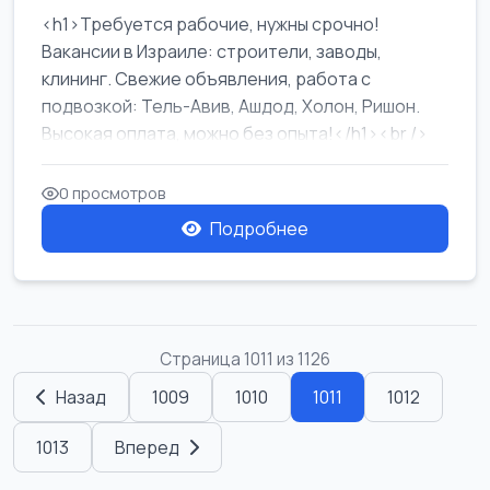
<h1>Требуется рабочие, нужны срочно!
Вакансии в Израиле: строители, заводы,
клининг. Свежие объявления, работа с
подвозкой: Тель-Авив, Ашдод, Холон, Ришон.
Высокая оплата, можно без опыта!</h1><br />
...
0 просмотров
Подробнее
Страница 1011 из 1126
Назад
1009
1010
1011
1012
1013
Вперед