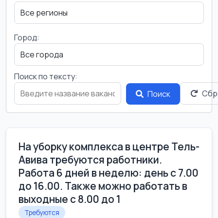
Город:
Поиск по тексту:
Сбр
Поиск
На уборку комплекса в центре Тель-
Авива требуются работники.
Работа 6 дней в неделю: день с 7.00
до 16.00. Также можно работать в
выходные с 8.00 до 1
Требуются