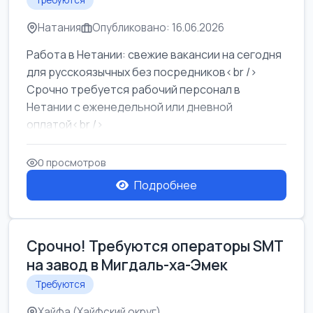
Требуются
Натания
Опубликовано: 16.06.2026
Работа в Нетании: свежие вакансии на сегодня
для русскоязычных без посредников<br />
Срочно требуется рабочий персонал в
Нетании с еженедельной или дневной
оплатой<br />
Свежие вакансии в Нетании дл...
0 просмотров
Подробнее
Срочно! Требуются операторы SMT
на завод в Мигдаль-ха-Эмек
Требуются
Хайфа (Хайфский округ)