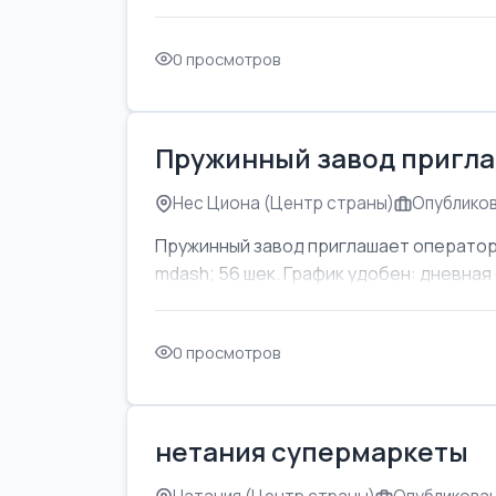
0 просмотров
Пружинный завод пригла
Нес Циона (Центр страны)
Опубликов
Пружинный завод приглашает оператор
mdash; 56 шек. График удобен: дневная с
0 просмотров
нетания супермаркеты