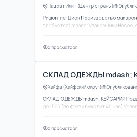
Нацрат Илит (Центр страны)
Опублик
Ришон-ле-Цион Производство макаронны
требуется) mdash; упаковщики Новое, 
0 просмотров
СКЛАД ОДЕЖДЫ mdash; 
Хайфа (Хайфский округ)
Опубликовано
СКЛАД ОДЕЖДЫ mdash; КЕЙСАРИЯ Подвоз
до 1500 (по факту выходит 40 час) Усл
0 просмотров