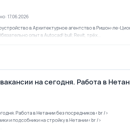
о: 17.06.2026
оустройство в Архитектурное агентство в Ришон-ле-Ци
язательно опыт в Autocad! bull; Revit, трёх...
 вакансии на сегодня. Работа в Нета
егодня. Работа в Нетании без посредников<br />
ки и подсобники на стройку в Нетании<br />
.