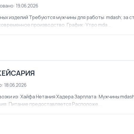
овано: 19.06.2026
х изделий Требуются мужчины для работы: mdash; за ст
современное производство. График: Утро mda...
КЕЙСАРИЯ
: 18.06.2026
ки из: Хайфа Нетания Хадера Зарплата: Мужчины mdash;
овия: Питание предоставляется Расположе...