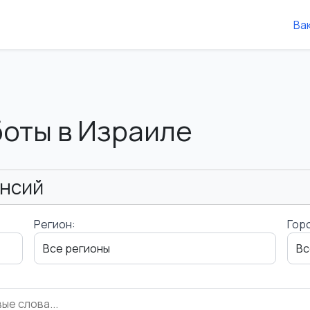
Ва
боты в Израиле
ансий
Регион:
Гор