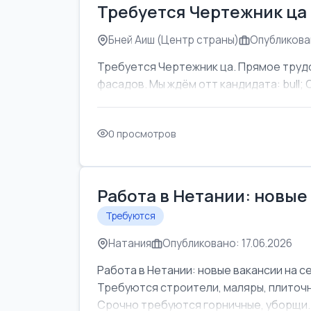
Требуется Чертежник ца
Бней Аиш (Центр страны)
Опубликован
Требуется Чертежник ца. Прямое труд
фасадов. Мы ждём отт кандидата: bull; Об
0 просмотров
Работа в Нетании: новые
Требуются
Натания
Опубликовано: 17.06.2026
Работа в Нетании: новые вакансии на с
Требуются строители, маляры, плиточни
Срочно требуются горничные, уборщи..