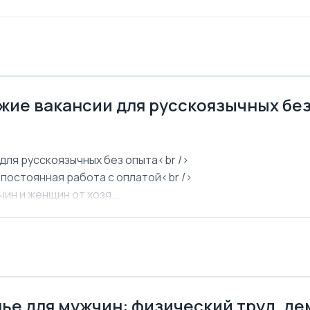
ежие вакансии для русскоязычных бе
для русскоязычных без опыта<br />
 постоянная работа с оплатой<br />
ин и женщин от хозя...
ье для мужчин: физический труд, д