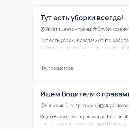
Тут есть уборки всегда!
Эйлат (Центр страны)
Опубликовано:
Тут есть уборки всегда! Хотите работат
города Центра страны! Проезд по навиг
0 просмотров
Ищем Водителя с правами
Бней Аиш (Центр страны)
Опубликован
Ищем Водителя с правами до 15 тонн вК
(сеть товаров для животных) Развозка м