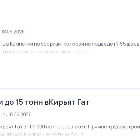
 18.06.2026
ь в Компании по уборкам, которая не подведёт? 65 шек в 
атору, компенсируется. можно рабо...
 до 15 тонн вКирьят Гат
о: 18.06.2026
ирьят Гат З П 11.000 нетто соц.пакет. Прямое трудоустро
иштахов в магазины сети, либо на...