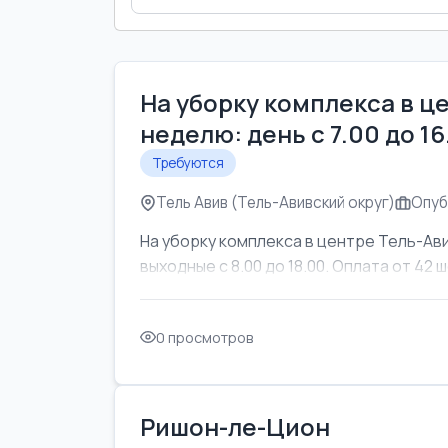
На уборку комплекса в ц
неделю: день с 7.00 до 1
Требуются
Тель Авив (Тель-Авивский округ)
Опуб
На уборку комплекса в центре Тель-Ави
выходные с 8.00 до 18.00. Оплата от 42 ш
0 просмотров
Ришон-ле-Цион