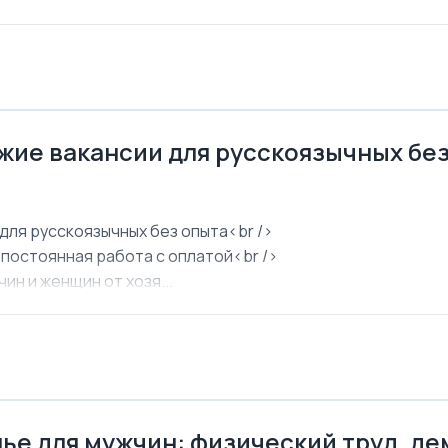
ежие вакансии для русскоязычных бе
для русскоязычных без опыта<br />
 постоянная работа с оплатой<br />
ин и женщин от хозя...
ье для мужчин: физический труд, д