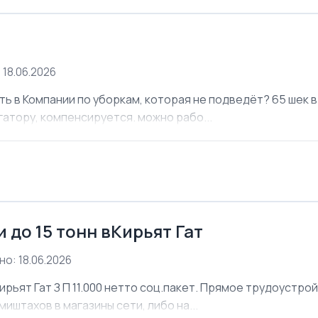
 18.06.2026
ь в Компании по уборкам, которая не подведёт? 65 шек в 
атору, компенсируется. можно рабо...
 до 15 тонн вКирьят Гат
о: 18.06.2026
ирьят Гат З П 11.000 нетто соц.пакет. Прямое трудоустро
иштахов в магазины сети, либо на...