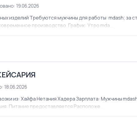
овано: 19.06.2026
х изделий Требуются мужчины для работы: mdash; за ст
современное производство. График: Утро mda...
КЕЙСАРИЯ
: 18.06.2026
ки из: Хайфа Нетания Хадера Зарплата: Мужчины mdash;
овия: Питание предоставляется Расположе...