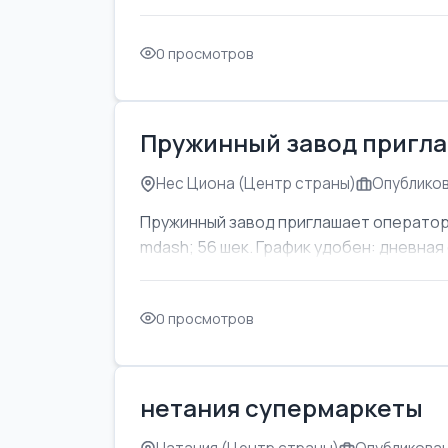
0 просмотров
Пружинный завод пригла
Нес Циона (Центр страны)
Опубликов
Пружинный завод приглашает оператор
mdash; 56 шек. График удобен: дневная с
0 просмотров
нетания супермаркеты