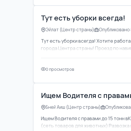
Тут есть уборки всегда!
Эйлат (Центр страны)
Опубликовано:
Тут есть уборки всегда! Хотите работат
города Центра страны! Проезд по навиг
0 просмотров
Ищем Водителя с правами
Бней Аиш (Центр страны)
Опубликован
Ищем Водителя с правами до 15 тонн вК
(сеть товаров для животных) Развозка м