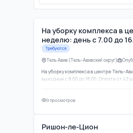
На уборку комплекса в ц
неделю: день с 7.00 до 1
Требуются
Тель Авив (Тель-Авивский округ)
Опуб
На уборку комплекса в центре Тель-Ави
выходные с 8.00 до 18.00. Оплата от 42 ш
0 просмотров
Ришон-ле-Цион