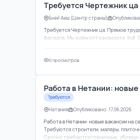
Требуется Чертежник ца
Бней Аиш (Центр страны)
Опубликован
Требуется Чертежник ца. Прямое труд
фасадов. Мы ждём отт кандидата: bull; Об
0 просмотров
Работа в Нетании: новые
Требуются
Натания
Опубликовано: 17.06.2026
Работа в Нетании: новые вакансии на с
Требуются строители, маляры, плиточни
Срочно требуются горничные, уборщи..