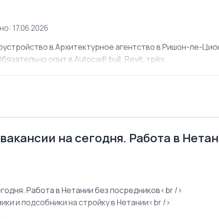
о: 17.06.2026
оустройство в Архитектурное агентство в Ришон-ле-Ци
язательно опыт в Autocad! bull; Revit, трёх...
 вакансии на сегодня. Работа в Нета
егодня. Работа в Нетании без посредников<br />
ки и подсобники на стройку в Нетании<br />
.