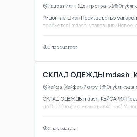
Нацрат Илит (Центр страны)
Опублик
Ришон-ле-Цион Производство макаронны
требуется) mdash; упаковщики Новое, 
0 просмотров
СКЛАД ОДЕЖДЫ mdash; 
Хайфа (Хайфский округ)
Опубликовано
СКЛАД ОДЕЖДЫ mdash; КЕЙСАРИЯ Подвоз
до 1500 (по факту выходит 40 час) Усл
0 просмотров