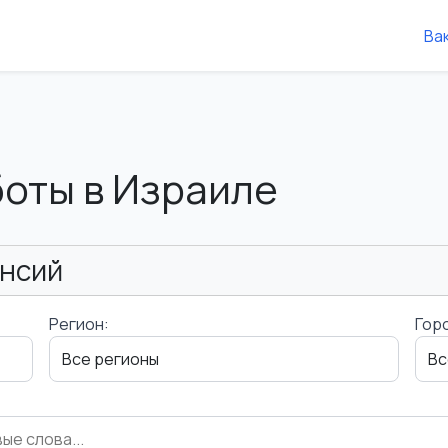
Ва
боты в Израиле
ансий
Регион:
Гор