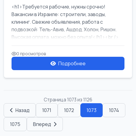
<h1>Требуется рабочие, нужны срочно!
Вакансии в Израиле: строители, заводы,
клининг. Свежие объявления, работа с
подвозкой: Тель-Авив, Ашдод, Холон, Ришон.
Высокая оплата, можно без опыта!</h1><br />
...
0 просмотров
Подробнее
Страница 1073 из 1126
Назад
1071
1072
1073
1074
1075
Вперед