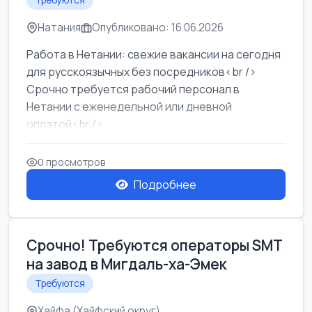
Требуются
Натания
Опубликовано: 16.06.2026
Работа в Нетании: свежие вакансии на сегодня
для русскоязычных без посредников<br />
Срочно требуется рабочий персонал в
Нетании с еженедельной или дневной
оплатой<br />
Свежие вакансии в Нетании дл...
0 просмотров
Подробнее
Срочно! Требуются операторы SMT
на завод в Мигдаль-ха-Эмек
Требуются
Хайфа (Хайфский округ)