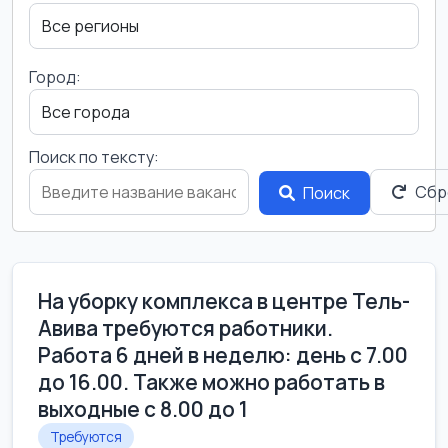
Город:
Поиск по тексту:
Сбр
Поиск
На уборку комплекса в центре Тель-
Авива требуются работники.
Работа 6 дней в неделю: день с 7.00
до 16.00. Также можно работать в
выходные с 8.00 до 1
Требуются