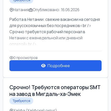
Требуются
Натания
Опубликовано: 16.06.2026
Работа в Нетании: свежие вакансии на сегодня
для русскоязычных без посредников<br />
Срочно требуется рабочий персонал в
Нетании с еженедельной или дневной
оплатой<br />
Свежие вакансии в Нетании дл...
0 просмотров
Подробнее
Срочно! Требуются операторы SMT
на завод в Мигдаль-ха-Эмек
Требуются
Хайфа (Хайфский округ)