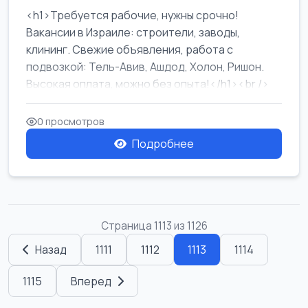
<h1>Требуется рабочие, нужны срочно!
Вакансии в Израиле: строители, заводы,
клининг. Свежие объявления, работа с
подвозкой: Тель-Авив, Ашдод, Холон, Ришон.
Высокая оплата, можно без опыта!</h1><br />
...
0 просмотров
Подробнее
Страница 1113 из 1126
Назад
1111
1112
1113
1114
1115
Вперед