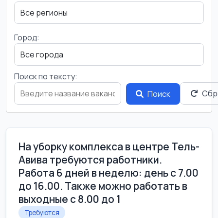
Город:
Поиск по тексту:
Сбр
Поиск
На уборку комплекса в центре Тель-
Авива требуются работники.
Работа 6 дней в неделю: день с 7.00
до 16.00. Также можно работать в
выходные с 8.00 до 1
Требуются