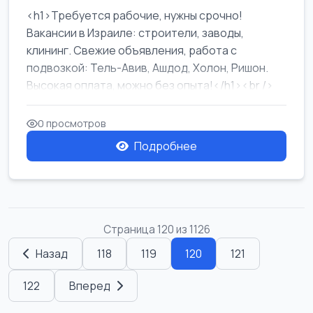
<h1>Требуется рабочие, нужны срочно!
Вакансии в Израиле: строители, заводы,
клининг. Свежие объявления, работа с
подвозкой: Тель-Авив, Ашдод, Холон, Ришон.
Высокая оплата, можно без опыта!</h1><br />
...
0 просмотров
Подробнее
Страница 120 из 1126
Назад
118
119
120
121
122
Вперед