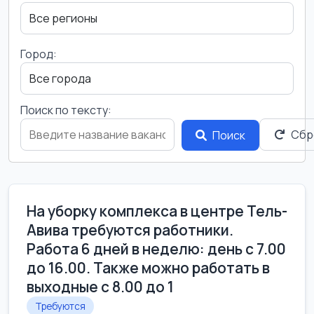
Город:
Поиск по тексту:
Сбр
Поиск
На уборку комплекса в центре Тель-
Авива требуются работники.
Работа 6 дней в неделю: день с 7.00
до 16.00. Также можно работать в
выходные с 8.00 до 1
Требуются