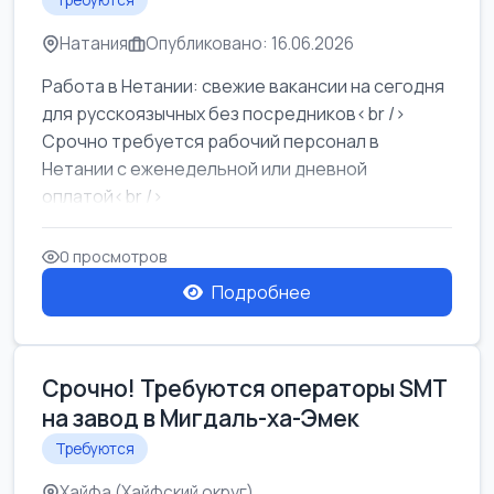
Требуются
Натания
Опубликовано: 16.06.2026
Работа в Нетании: свежие вакансии на сегодня
для русскоязычных без посредников<br />
Срочно требуется рабочий персонал в
Нетании с еженедельной или дневной
оплатой<br />
Свежие вакансии в Нетании дл...
0 просмотров
Подробнее
Срочно! Требуются операторы SMT
на завод в Мигдаль-ха-Эмек
Требуются
Хайфа (Хайфский округ)