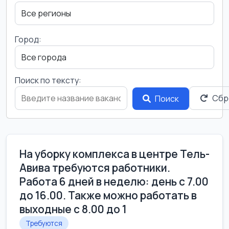
Город:
Поиск по тексту:
Сбр
Поиск
На уборку комплекса в центре Тель-
Авива требуются работники.
Работа 6 дней в неделю: день с 7.00
до 16.00. Также можно работать в
выходные с 8.00 до 1
Требуются