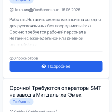
Требуются
Натания
Опубликовано: 16.06.2026
Работа в Нетании: свежие вакансии на сегодня
для русскоязычных без посредников<br />
Срочно требуется рабочий персонал в
Нетании с еженедельной или дневной
оплатой<br />
Свежие вакансии в Нетании дл...
0 просмотров
Подробнее
Срочно! Требуются операторы SMT
на завод в Мигдаль-ха-Эмек
Требуются
Хайфа (Хайфский округ)