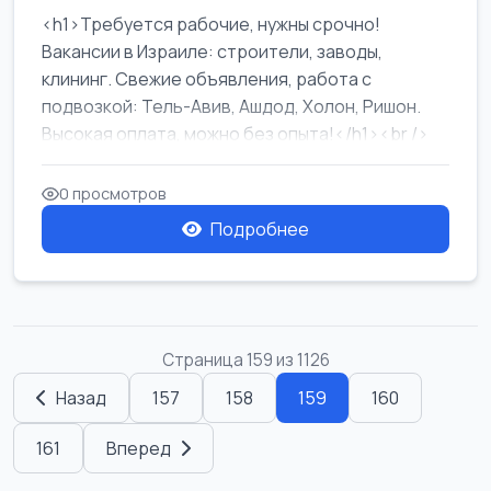
<h1>Требуется рабочие, нужны срочно!
Вакансии в Израиле: строители, заводы,
клининг. Свежие объявления, работа с
подвозкой: Тель-Авив, Ашдод, Холон, Ришон.
Высокая оплата, можно без опыта!</h1><br />
...
0 просмотров
Подробнее
Страница 159 из 1126
Назад
157
158
159
160
161
Вперед