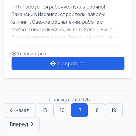
<h1>Требуется рабочие, нужны срочно!
Вакансии в Израиле: строители, заводы,
клининг. Свежие объявления, работа с
подвозкой: Тель-Авив, Ашдод, Холон, Ришон.
Высокая оплата, можно без опыта!</h1><br />
...
0 просмотров
Подробнее
Страница 17 из 1126
Назад
15
16
17
18
19
Вперед