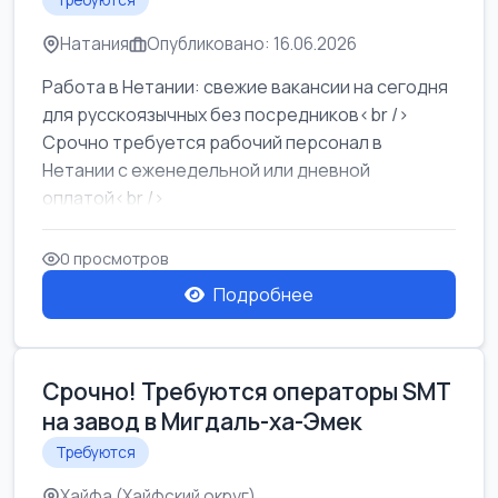
Требуются
Натания
Опубликовано: 16.06.2026
Работа в Нетании: свежие вакансии на сегодня
для русскоязычных без посредников<br />
Срочно требуется рабочий персонал в
Нетании с еженедельной или дневной
оплатой<br />
Свежие вакансии в Нетании дл...
0 просмотров
Подробнее
Срочно! Требуются операторы SMT
на завод в Мигдаль-ха-Эмек
Требуются
Хайфа (Хайфский округ)