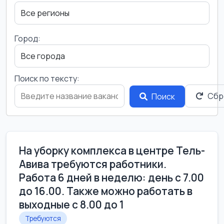
Город:
Поиск по тексту:
Сбр
Поиск
На уборку комплекса в центре Тель-
Авива требуются работники.
Работа 6 дней в неделю: день с 7.00
до 16.00. Также можно работать в
выходные с 8.00 до 1
Требуются