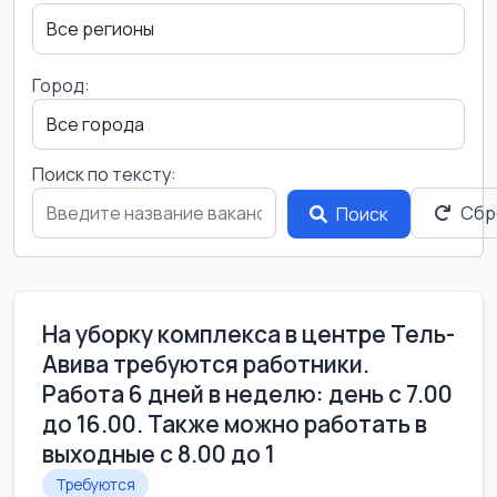
Город:
Поиск по тексту:
Сбр
Поиск
На уборку комплекса в центре Тель-
Авива требуются работники.
Работа 6 дней в неделю: день с 7.00
до 16.00. Также можно работать в
выходные с 8.00 до 1
Требуются