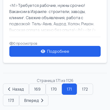
<h1>Требуется рабочие, нужны срочно!
Вакансии в Израиле: строители, заводы,
клининг. Свежие объявления, работа с
подвозкой: Тель-Авив, Ашдод, Холон, Ришон.
Высокая оплата, можно без опыта!</h1><br />
...
0 просмотров
Подробнее
Страница 171 из 1126
Назад
169
170
171
172
173
Вперед