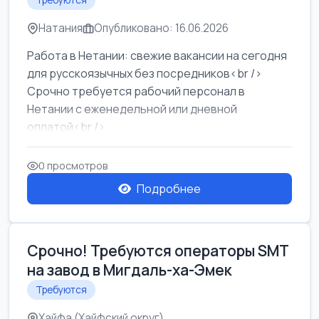
Требуются
Натания
Опубликовано: 16.06.2026
Работа в Нетании: свежие вакансии на сегодня
для русскоязычных без посредников<br />
Срочно требуется рабочий персонал в
Нетании с еженедельной или дневной
оплатой<br />
Свежие вакансии в Нетании дл...
0 просмотров
Подробнее
Срочно! Требуются операторы SMT
на завод в Мигдаль-ха-Эмек
Требуются
Хайфа (Хайфский округ)