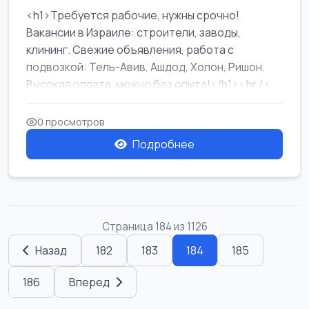
<h1>Требуется рабочие, нужны срочно!
Вакансии в Израиле: строители, заводы,
клининг. Свежие объявления, работа с
подвозкой: Тель-Авив, Ашдод, Холон, Ришон.
Высокая оплата, можно без опыта!</h1><br />
...
0 просмотров
Подробнее
Страница 184 из 1126
Назад
182
183
184
185
186
Вперед