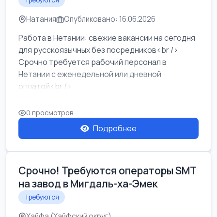
Требуются
Натания
Опубликовано: 16.06.2026
Работа в Нетании: свежие вакансии на сегодня
для русскоязычных без посредников<br />
Срочно требуется рабочий персонал в
Нетании с еженедельной или дневной
оплатой<br />
Свежие вакансии в Нетании дл...
0 просмотров
Подробнее
Срочно! Требуются операторы SMT
на завод в Мигдаль-ха-Эмек
Требуются
Хайфа (Хайфский округ)