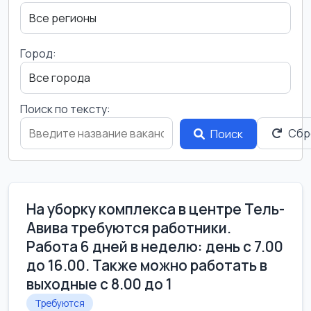
Город:
Поиск по тексту:
Сбр
Поиск
На уборку комплекса в центре Тель-
Авива требуются работники.
Работа 6 дней в неделю: день с 7.00
до 16.00. Также можно работать в
выходные с 8.00 до 1
Требуются