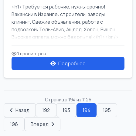
<h1>Требуется рабочие, нужны срочно!
Вакансии в Израиле: строители, заводы,
клининг. Свежие объявления, работа с
подвозкой: Тель-Авив, Ашдод, Холон, Ришон.
Высокая оплата, можно без опыта!</h1><br />
...
0 просмотров
Подробнее
Страница 194 из 1126
Назад
192
193
194
195
196
Вперед