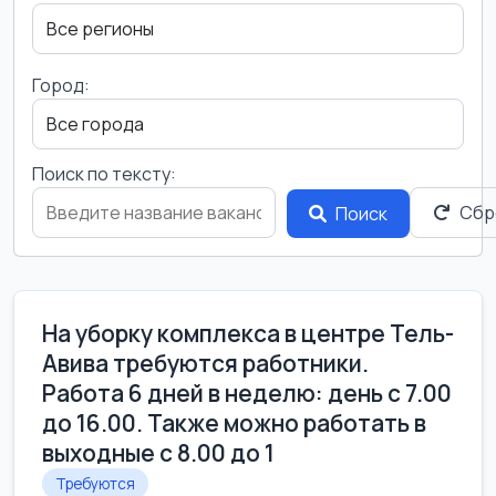
Город:
Поиск по тексту:
Сбр
Поиск
На уборку комплекса в центре Тель-
Авива требуются работники.
Работа 6 дней в неделю: день с 7.00
до 16.00. Также можно работать в
выходные с 8.00 до 1
Требуются