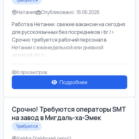
Требуются
Натания
Опубликовано: 16.06.2026
Работа в Нетании: свежие вакансии на сегодня
для русскоязычных без посредников<br />
Срочно требуется рабочий персонал в
Нетании с еженедельной или дневной
оплатой<br />
Свежие вакансии в Нетании дл...
0 просмотров
Подробнее
Срочно! Требуются операторы SMT
на завод в Мигдаль-ха-Эмек
Требуются
Хайфа (Хайфский округ)