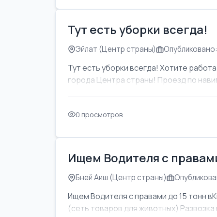
Тут есть уборки всегда!
Эйлат (Центр страны)
Опубликовано:
Тут есть уборки всегда! Хотите работат
города Центра страны! Проезд по навиг
0 просмотров
Ищем Водителя с правами
Бней Аиш (Центр страны)
Опубликован
Ищем Водителя с правами до 15 тонн вК
(сеть товаров для животных) Развозка м