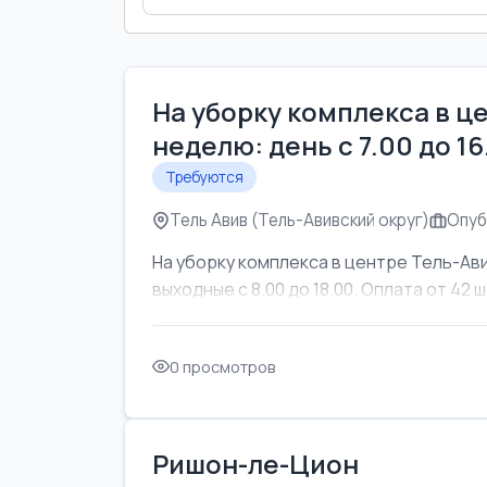
На уборку комплекса в ц
неделю: день с 7.00 до 1
Требуются
Тель Авив (Тель-Авивский округ)
Опуб
На уборку комплекса в центре Тель-Ави
выходные с 8.00 до 18.00. Оплата от 42 ш
0 просмотров
Ришон-ле-Цион