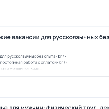
ежие вакансии для русскоязычных бе
для русскоязычных без опыта<br />
 постоянная работа с оплатой<br />
ин и женщин от хозя...
ье для мужчин: физический труд, д