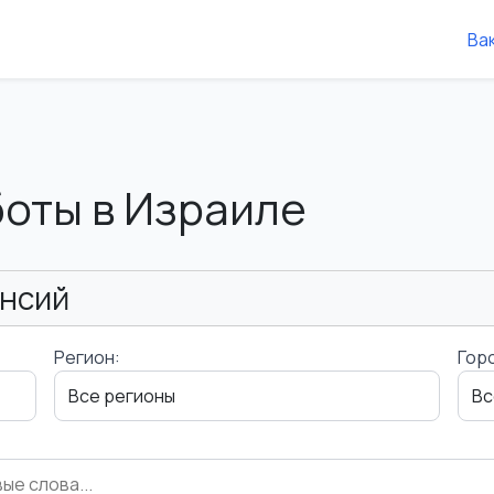
Ва
боты в Израиле
ансий
Регион:
Гор