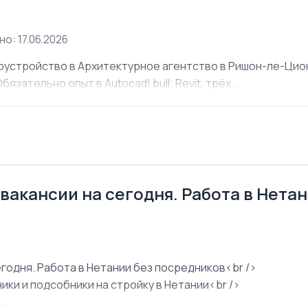
о: 17.06.2026
оустройство в Архитектурное агентство в Ришон-ле-Ци
язательно опыт в Autocad! bull; Revit, трёх...
 вакансии на сегодня. Работа в Нета
егодня. Работа в Нетании без посредников<br />
ки и подсобники на стройку в Нетании<br />
.