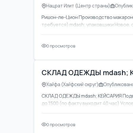
Нацрат Илит (Центр страны)
Опублик
Ришон-ле-Цион Производство макаронны
требуется) mdash; упаковщики Новое, 
0 просмотров
СКЛАД ОДЕЖДЫ mdash; 
Хайфа (Хайфский округ)
Опубликовано
СКЛАД ОДЕЖДЫ mdash; КЕЙСАРИЯ Подвоз
до 1500 (по факту выходит 40 час) Усл
0 просмотров