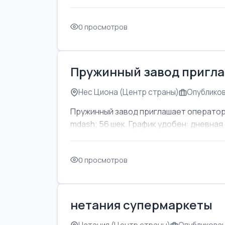
0 просмотров
Пружинный завод пригла
Нес Циона (Центр страны)
Опубликов
Пружинный завод приглашает оператор
mdash; 56 шек. График удобен: дневная с
0 просмотров
нетания супермаркеты