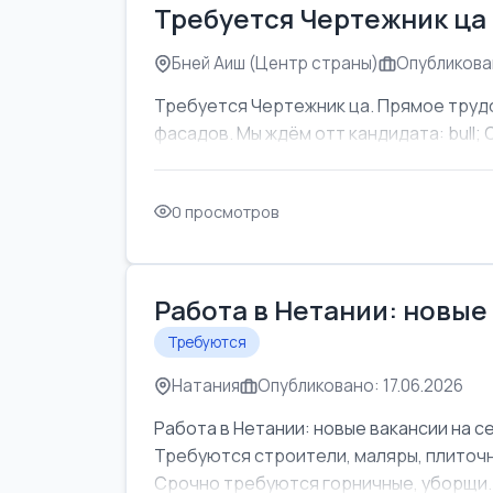
Требуется Чертежник ца
Бней Аиш (Центр страны)
Опубликован
Требуется Чертежник ца. Прямое труд
фасадов. Мы ждём отт кандидата: bull; Об
0 просмотров
Работа в Нетании: новые
Требуются
Натания
Опубликовано: 17.06.2026
Работа в Нетании: новые вакансии на с
Требуются строители, маляры, плиточни
Срочно требуются горничные, уборщи..