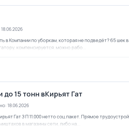
 18.06.2026
ь в Компании по уборкам, которая не подведёт? 65 шек в 
атору, компенсируется. можно рабо...
 до 15 тонн вКирьят Гат
о: 18.06.2026
ирьят Гат З П 11.000 нетто соц.пакет. Прямое трудоустро
иштахов в магазины сети, либо на...