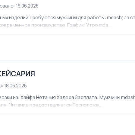
овано: 19.06.2026
х изделий Требуются мужчины для работы: mdash; за ст
современное производство. График: Утро mda...
КЕЙСАРИЯ
: 18.06.2026
ки из: Хайфа Нетания Хадера Зарплата: Мужчины mdash;
овия: Питание предоставляется Расположе...