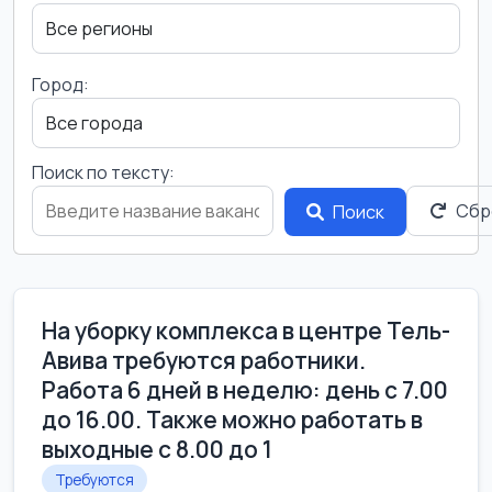
Город:
Поиск по тексту:
Сбр
Поиск
На уборку комплекса в центре Тель-
Авива требуются работники.
Работа 6 дней в неделю: день с 7.00
до 16.00. Также можно работать в
выходные с 8.00 до 1
Требуются