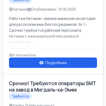
Требуются
Натания
Опубликовано: 16.06.2026
Работа в Нетании: свежие вакансии на сегодня
для русскоязычных без посредников<br />
Срочно требуется рабочий персонал в
Нетании с еженедельной или дневной
оплатой<br />
Свежие вакансии в Нетании дл...
0 просмотров
Подробнее
Срочно! Требуются операторы SMT
на завод в Мигдаль-ха-Эмек
Требуются
Хайфа (Хайфский округ)