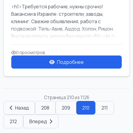
<h1>Требуется рабочие, нужны срочно!
Вакансии в Израиле: строители, заводы,
клининг. Свежие объявления, работа с
подвозкой: Тель-Авив, Ашдод, Холон, Ришон.
Высокая оплата, можно без опыта!</h1><br />
...
0 просмотров
Подробнее
Страница 210 из 1126
Назад
208
209
210
211
212
Вперед