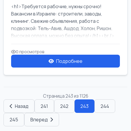
<h1>Требуется рабочие, нужны срочно!
Вакансии в Израиле: строители, заводы,
клининг. Свежие объявления, работа с
подвозкой: Тель-Авив, Ашдод, Холон, Ришон.
Высокая оплата, можно без опыта!</h1><br />
...
0 просмотров
Подробнее
Страница 243 из 1126
Назад
241
242
243
244
245
Вперед