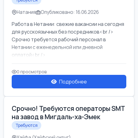
Требуются
Натания
Опубликовано: 16.06.2026
Работа в Нетании: свежие вакансии на сегодня
для русскоязычных без посредников<br />
Срочно требуется рабочий персонал в
Нетании с еженедельной или дневной
оплатой<br />
Свежие вакансии в Нетании дл...
0 просмотров
Подробнее
Срочно! Требуются операторы SMT
на завод в Мигдаль-ха-Эмек
Требуются
Хайфа (Хайфский округ)