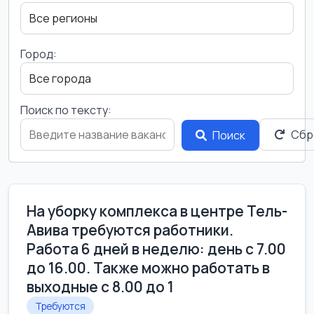
Город:
Поиск по тексту:
Сбр
Поиск
На уборку комплекса в центре Тель-
Авива требуются работники.
Работа 6 дней в неделю: день с 7.00
до 16.00. Также можно работать в
выходные с 8.00 до 1
Требуются