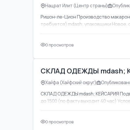
Нацрат Илит (Центр страны)
Опублик
Ришон-ле-Цион Производство макаронны
требуется) mdash; упаковщики Новое, 
0 просмотров
СКЛАД ОДЕЖДЫ mdash; 
Хайфа (Хайфский округ)
Опубликовано
СКЛАД ОДЕЖДЫ mdash; КЕЙСАРИЯ Подвоз
до 1500 (по факту выходит 40 час) Усл
0 просмотров