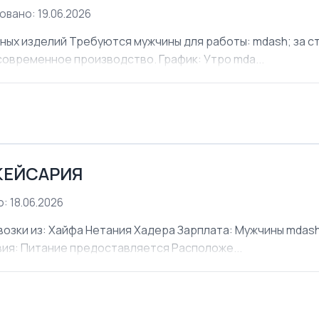
овано: 19.06.2026
х изделий Требуются мужчины для работы: mdash; за ст
современное производство. График: Утро mda...
КЕЙСАРИЯ
: 18.06.2026
ки из: Хайфа Нетания Хадера Зарплата: Мужчины mdash;
овия: Питание предоставляется Расположе...