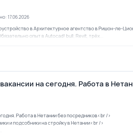
о: 17.06.2026
оустройство в Архитектурное агентство в Ришон-ле-Ци
язательно опыт в Autocad! bull; Revit, трёх...
 вакансии на сегодня. Работа в Нета
егодня. Работа в Нетании без посредников<br />
ки и подсобники на стройку в Нетании<br />
.