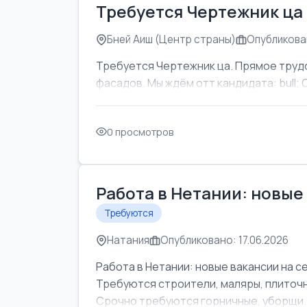
Требуется Чертежник ца
Бней Аиш (Центр страны)
Опубликован
Требуется Чертежник ца. Прямое труд
фасадов. Мы ждём отт кандидата: bull; Об
0 просмотров
Работа в Нетании: новые
Требуются
Натания
Опубликовано: 17.06.2026
Работа в Нетании: новые вакансии на с
Требуются строители, маляры, плиточни
Срочно требуются горничные, уборщи..