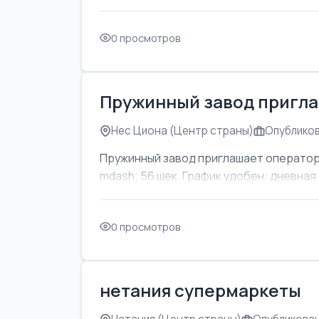
0 просмотров
Пружинный завод пригла
Нес Циона (Центр страны)
Опубликов
Пружинный завод приглашает оператор
mdash; 56 шек. График удобен: дневная с
0 просмотров
нетания супермаркеты