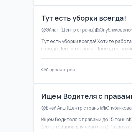
Тут есть уборки всегда!
Эйлат (Центр страны)
Опубликовано:
Тут есть уборки всегда! Хотите работат
города Центра страны! Проезд по навиг
0 просмотров
Ищем Водителя с правами
Бней Аиш (Центр страны)
Опубликован
Ищем Водителя с правами до 15 тонн вК
(сеть товаров для животных) Развозка м