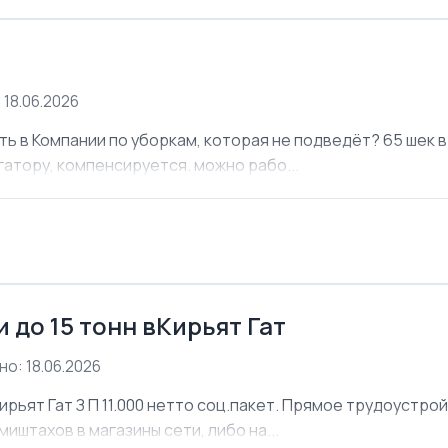
 18.06.2026
ь в Компании по уборкам, которая не подведёт? 65 шек в 
атору, компенсируется. можно рабо...
 до 15 тонн вКирьят Гат
о: 18.06.2026
ирьят Гат З П 11.000 нетто соц.пакет. Прямое трудоустро
иштахов в магазины сети, либо на...