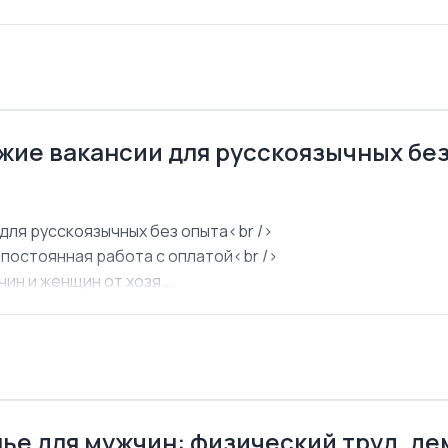
ежие вакансии для русскоязычных бе
для русскоязычных без опыта<br />
 постоянная работа с оплатой<br />
ин и женщин от хозя...
ье для мужчин: физический труд, д