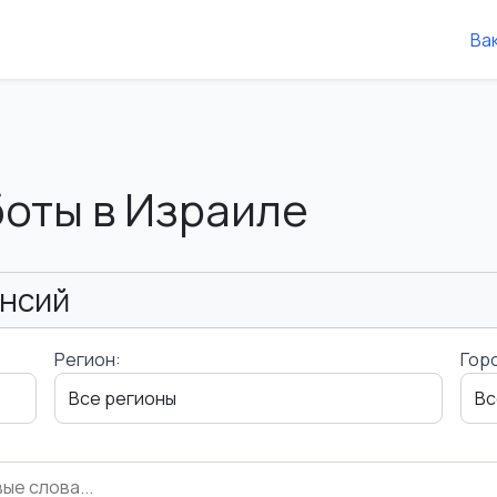
Ва
боты в Израиле
ансий
Регион:
Гор