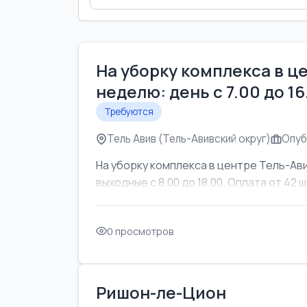
На уборку комплекса в ц
неделю: день с 7.00 до 1
Требуются
Тель Авив (Тель-Авивский округ)
Опуб
На уборку комплекса в центре Тель-Ави
выходные с 8.00 до 18.00. Оплата от 42 ш
0 просмотров
Ришон-ле-Цион