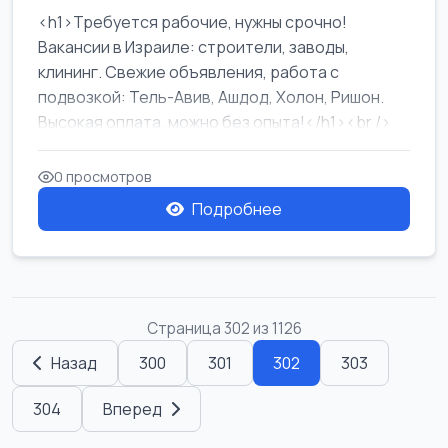
<h1>Требуется рабочие, нужны срочно!
Вакансии в Израиле: строители, заводы,
клининг. Свежие объявления, работа с
подвозкой: Тель-Авив, Ашдод, Холон, Ришон.
Высокая оплата, можно без опыта!</h1><br />
...
0 просмотров
Подробнее
Страница 302 из 1126
Назад
300
301
302
303
304
Вперед