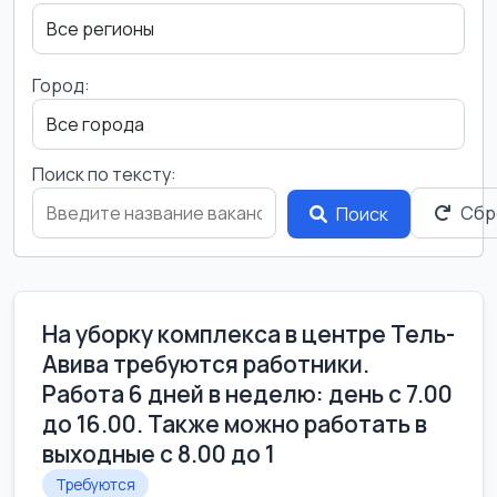
Город:
Поиск по тексту:
Сбр
Поиск
На уборку комплекса в центре Тель-
Авива требуются работники.
Работа 6 дней в неделю: день с 7.00
до 16.00. Также можно работать в
выходные с 8.00 до 1
Требуются