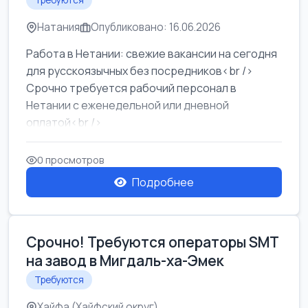
Требуются
Натания
Опубликовано: 16.06.2026
Работа в Нетании: свежие вакансии на сегодня
для русскоязычных без посредников<br />
Срочно требуется рабочий персонал в
Нетании с еженедельной или дневной
оплатой<br />
Свежие вакансии в Нетании дл...
0 просмотров
Подробнее
Срочно! Требуются операторы SMT
на завод в Мигдаль-ха-Эмек
Требуются
Хайфа (Хайфский округ)