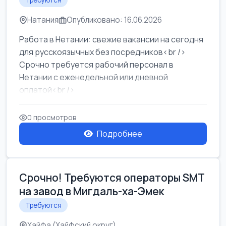
Требуются
Натания
Опубликовано: 16.06.2026
Работа в Нетании: свежие вакансии на сегодня
для русскоязычных без посредников<br />
Срочно требуется рабочий персонал в
Нетании с еженедельной или дневной
оплатой<br />
Свежие вакансии в Нетании дл...
0 просмотров
Подробнее
Срочно! Требуются операторы SMT
на завод в Мигдаль-ха-Эмек
Требуются
Хайфа (Хайфский округ)