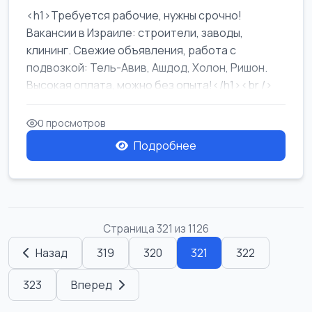
<h1>Требуется рабочие, нужны срочно!
Вакансии в Израиле: строители, заводы,
клининг. Свежие объявления, работа с
подвозкой: Тель-Авив, Ашдод, Холон, Ришон.
Высокая оплата, можно без опыта!</h1><br />
...
0 просмотров
Подробнее
Страница 321 из 1126
Назад
319
320
321
322
323
Вперед