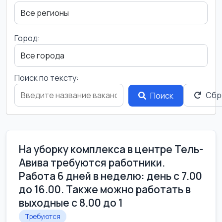
Город:
Поиск по тексту:
Сбр
Поиск
На уборку комплекса в центре Тель-
Авива требуются работники.
Работа 6 дней в неделю: день с 7.00
до 16.00. Также можно работать в
выходные с 8.00 до 1
Требуются